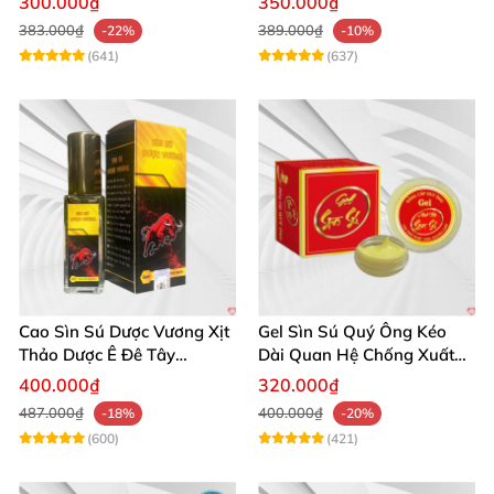
300.000₫
350.000₫
383.000₫
389.000₫
-22%
-10%
(641)
(637)
Cao Sìn Sú Dược Vương Xịt
Gel Sìn Sú Quý Ông Kéo
Thảo Dược Ê Đê Tây
Dài Quan Hệ Chống Xuất
Nguyên Hỗ Trợ Xuất Tinh
Tinh Sớm
400.000₫
320.000₫
Sớm
487.000₫
400.000₫
-18%
-20%
(600)
(421)