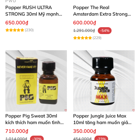
PWD
Popper RUSH ULTRA
Popper The Real
STRONG 30ml Mỹ mạnh
Amsterdam Extra Strong
nhất kích thích cực phê
30ml
650.000₫
600.000₫
(230)
1.291.000₫
-54%
(229)
Popper Pig Sweat 30ml
Popper Jungle Juice Max
kích thích ham muốn tình
10ml tăng ham muốn giảm
dục khoái cảm sâu cộng
đau quan hệ
710.000₫
350.000₫
đồng LGBT
1.014.000₫
454.000₫
-30%
-23%