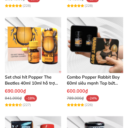
(228)
(228)
Set chai hít Popper The
Combo Popper Rabbit Boy
Beatles 40ml 10ml hỗ trợ
60ml siêu mạnh Top bứt
giãn nở hậu môn cho Top
phá giới hạn
690.000₫
600.000₫
Bot
841.000₫
789.000₫
-18%
-24%
(227)
(226)