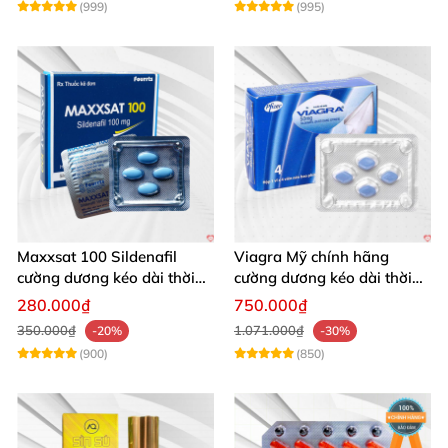
(999)
(995)
Maxxsat 100 Sildenafil
Viagra Mỹ chính hãng
cường dương kéo dài thời
cường dương kéo dài thời
gian cho nam
gian nhập khẩu
280.000₫
750.000₫
350.000₫
1.071.000₫
-20%
-30%
(900)
(850)