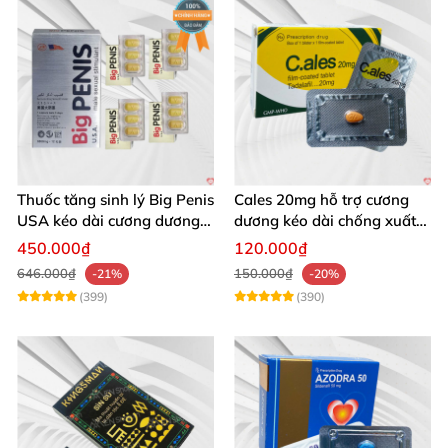
Thuốc tăng sinh lý Big Penis
Cales 20mg hỗ trợ cương
USA kéo dài cương dương
dương kéo dài chống xuất
chống xuất tinh sớm
tinh sớm thành phần
450.000₫
120.000₫
Tadalafil
646.000₫
150.000₫
-21%
-20%
(399)
(390)