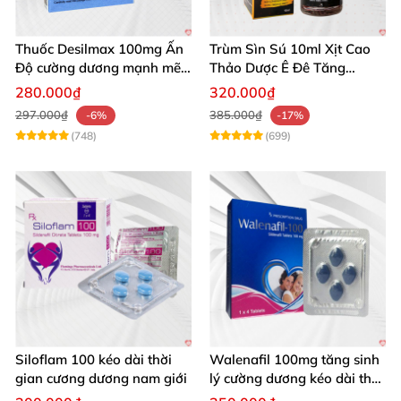
Thuốc Desilmax 100mg Ấn
Trùm Sìn Sú 10ml Xịt Cao
Độ cường dương mạnh mẽ
Thảo Dược Ê Đê Tăng
tăng sinh lý phái mạnh
Cường Sinh Lý
280.000₫
320.000₫
297.000₫
385.000₫
-6%
-17%
(748)
(699)
Siloflam 100 kéo dài thời
Walenafil 100mg tăng sinh
gian cương dương nam giới
lý cường dương kéo dài thời
gian