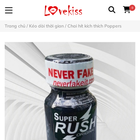
0
Trang chủ
/
Kéo dài thời gian
/
Chai hít kích thích Poppers