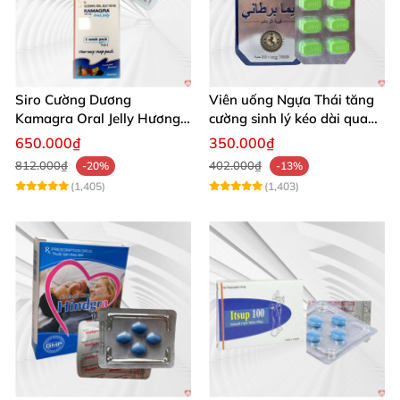
Siro Cường Dương
Viên uống Ngựa Thái tăng
Kamagra Oral Jelly Hương
cường sinh lý kéo dài quan
Trái Cây Một Hộp 7 Gói
hệ
650.000₫
350.000₫
100g
812.000₫
402.000₫
-20%
-13%
(1,405)
(1,403)