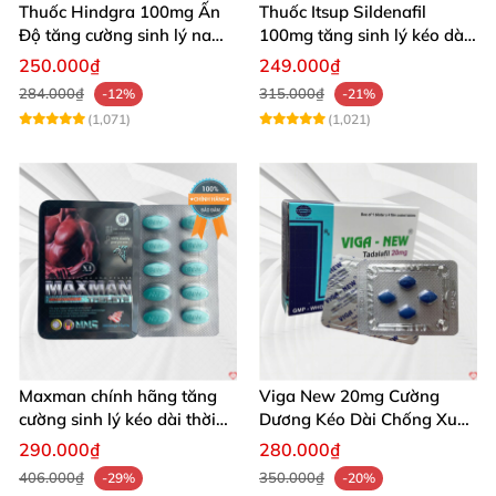
Thuốc Hindgra 100mg Ấn
Thuốc Itsup Sildenafil
Độ tăng cường sinh lý nam
100mg tăng sinh lý kéo dài
hindgra-100 chống xts
quan hệ nam giới
250.000₫
249.000₫
cương dương
284.000₫
315.000₫
-12%
-21%
(1,071)
(1,021)
Maxman chính hãng tăng
Viga New 20mg Cường
cường sinh lý kéo dài thời
Dương Kéo Dài Chống Xuất
gian xuất tinh
Tinh Hộp 4 Viên
290.000₫
280.000₫
406.000₫
350.000₫
-29%
-20%