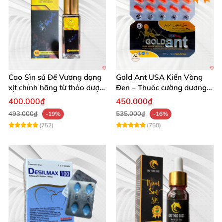
Cao Sìn sú Đế Vương dạng
Gold Ant USA Kiến Vàng
xịt chính hãng từ thảo dược
Đen – Thuốc cường dương
Ê Đê Việt Nam
tăng sinh lý nam mạnh
400.000₫
450.000₫
493.000₫
535.000₫
-19%
-16%
(752)
(750)