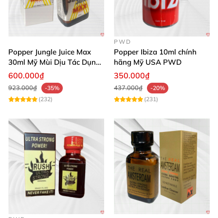
PWD
Popper Jungle Juice Max
Popper Ibiza 10ml chính
30ml Mỹ Mùi Dịu Tác Dụng
hãng Mỹ USA PWD
Nhanh Lâu Mê Mẩn
600.000₫
350.000₫
923.000₫
437.000₫
-35%
-20%
(232)
(231)