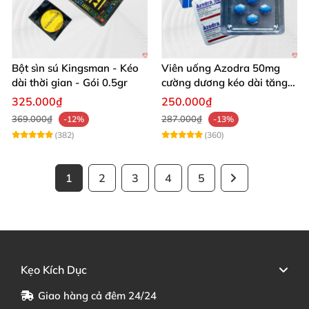
Bột sìn sú Kingsman - Kéo
Viên uống Azodra 50mg
dài thời gian - Gói 0.5gr
cường dương kéo dài tăng
sinh lý nam
325.000₫
250.000₫
369.000₫
287.000₫
-12%
-13%
(382)
(360)
1
2
3
4
5
Kẹo Kích Dục
Giao hàng cả đêm 24/24