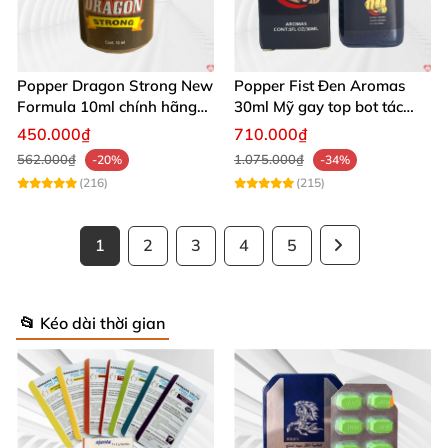
Popper Dragon Strong New
Popper Fist Đen Aromas
Formula 10ml chính hãng
30ml Mỹ gay top bot tác
Mỹ dành cho Top Bot
dụng mạnh
450.000₫
710.000₫
562.000₫
1.075.000₫
-20%
-34%
(216)
(215)
1
2
3
4
5
📂 Kéo dài thời gian