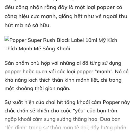
đều công nhận rằng đây là một loại popper có
công hiệu cực mạnh
, giống hệt như vẻ ngoài thu
hút
mà nó sở hữu.
Sản phẩm phù hợp
với
những ai
đã từng sử dụng
popper
hoặc quen
với
các loại popper “mạnh”
. Nó có
khả năng kích thích thần kinh mãnh liệt
,
chỉ trong
một khoảng thời gian ngắn.
Sự xuất hiện
của chai hít tăng khoái cảm Popper này
chắc chắn
sẽ khiến cho cuộc “yêu”
của bạn tràn
ngập khoái cảm sung sướng thăng hoa
. Đưa bạn
“lên đỉnh” trong sự thỏa mãn tê dại
, đầy hưng phấn.