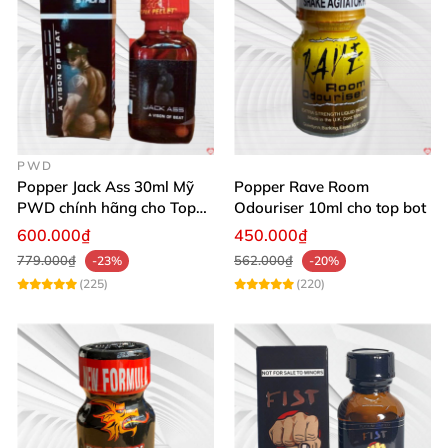
PWD
Popper Jack Ass 30ml Mỹ
Popper Rave Room
PWD chính hãng cho Top
Odouriser 10ml cho top bot
Bot
600.000₫
450.000₫
779.000₫
562.000₫
-23%
-20%
(225)
(220)