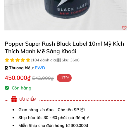
Popper Super Rush Black Label 10ml Mỹ Kích
Thích Mạnh Mẽ Sảng Khoái
|
184 đánh giá
|
Sku:
3608
Thương hiệu:
PWD
450.000₫
542.000₫
-17%
Còn hàng
ƯU ĐIỂM
Giao hàng kín đáo - Che tên SP 📦
Ship hỏa tốc 30 - 60 phút (cả đêm) ⚡
Miễn Ship cho đơn hàng từ 300.000đ