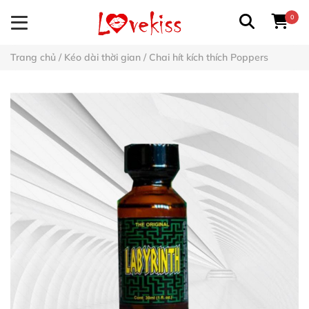
0
Trang chủ
/
Kéo dài thời gian
/
Chai hít kích thích Poppers