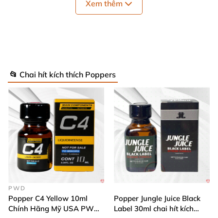
Xem thêm
Thư giãn cơ thể
, làm giãn nở cơ bắp
, giúp
giảm căng thẳng
và mang lại cảm giác thư
thái.
Tác dụng nhanh chóng
, chỉ sau vài giây sử
📂 Chai hít kích thích Poppers
dụng.
Tăng cường khoái cảm
, duy trì cảm giác
thăng hoa
và thỏa mãn lâu dài.
Hương thơm đặc trưng
, dễ chịu
và cuốn hút
,
tạo không gian thân mật.
Dung tích 30ml
, phù hợp cho người muốn
PWD
dùng lâu dài
hoặc chia sẻ trong nhiều dịp
Popper C4 Yellow 10ml
Popper Jungle Juice Black
khác nhau.
Chính Hãng Mỹ USA PWD
Label 30ml chai hít kích