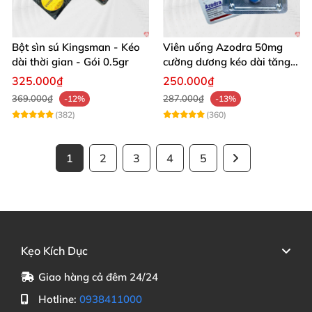
Bột sìn sú Kingsman - Kéo
Viên uống Azodra 50mg
dài thời gian - Gói 0.5gr
cường dương kéo dài tăng
sinh lý nam
325.000₫
250.000₫
369.000₫
287.000₫
-12%
-13%
(382)
(360)
1
2
3
4
5
Kẹo Kích Dục
Giao hàng cả đêm 24/24
Hotline:
0938411000