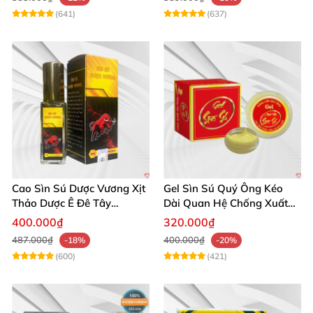
(641)
(637)
Cao Sìn Sú Dược Vương Xịt
Gel Sìn Sú Quý Ông Kéo
Thảo Dược Ê Đê Tây
Dài Quan Hệ Chống Xuất
Nguyên Hỗ Trợ Xuất Tinh
Tinh Sớm
400.000₫
320.000₫
Sớm
487.000₫
400.000₫
-18%
-20%
(600)
(421)