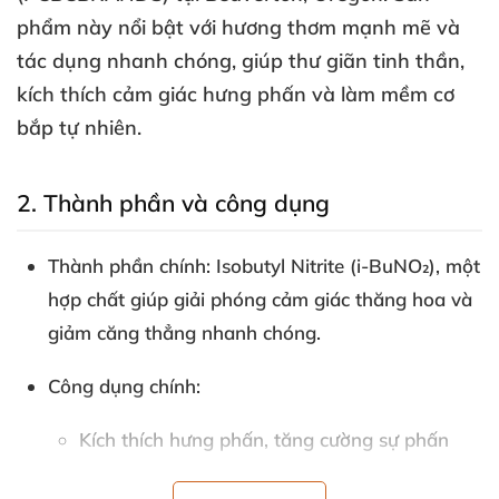
phẩm này nổi bật
với hương thơm mạnh mẽ
và
tác dụng nhanh chóng
, giúp thư giãn tinh thần
,
kích thích cảm giác hưng phấn
và làm mềm cơ
bắp tự nhiên.
2
. Thành phần
và công dụng
Thành phần chính:
Isobutyl Nitrite (i-BuNO₂)
, một
hợp chất giúp giải phóng cảm giác thăng hoa
và
giảm căng thẳng nhanh chóng.
Công dụng chính:
Kích thích hưng phấn
, tăng cường sự phấn
khích
và tạo nên
những trải nghiệm mãnh liệt.