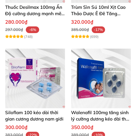
Thuốc Desilmax 100mg Ấn
Trùm Sìn Sú 10ml Xịt Cao
Độ cường dương mạnh mẽ
Thảo Dược Ê Đê Tăng
tăng sinh lý phái mạnh
Cường Sinh Lý
280.000₫
320.000₫
297.000₫
385.000₫
-6%
-17%
(748)
(699)
Siloflam 100 kéo dài thời
Walenafil 100mg tăng sinh
gian cương dương nam giới
lý cường dương kéo dài thời
gian
300.000₫
350.000₫
383.000₫
389.000₫
-22%
-10%