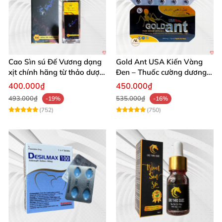
Cao Sìn sú Đế Vương dạng
Gold Ant USA Kiến Vàng
xịt chính hãng từ thảo dược
Đen – Thuốc cường dương
Ê Đê Việt Nam
tăng sinh lý nam mạnh
400.000₫
450.000₫
493.000₫
535.000₫
-19%
-16%
(752)
(750)