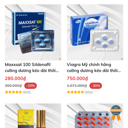
Maxxsat 100 Sildenafil
Viagra Mỹ chính hãng
cường dương kéo dài thời
cường dương kéo dài thời
gian cho nam
gian nhập khẩu
280.000₫
750.000₫
350.000₫
1.071.000₫
-20%
-30%
(900)
(850)