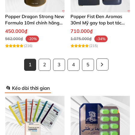
Popper Dragon Strong New
Popper Fist Đen Aromas
Formula 10ml chính hãng
30ml Mỹ gay top bot tác
Mỹ dành cho Top Bot
dụng mạnh
450.000₫
710.000₫
562.000₫
1.075.000₫
-20%
-34%
(216)
(215)
1
2
3
4
5
📂 Kéo dài thời gian