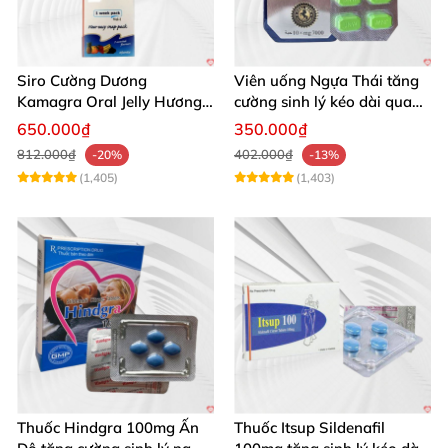
Siro Cường Dương
Viên uống Ngựa Thái tăng
Kamagra Oral Jelly Hương
cường sinh lý kéo dài quan
Trái Cây Một Hộp 7 Gói
hệ
650.000₫
350.000₫
100g
812.000₫
402.000₫
-20%
-13%
(1,405)
(1,403)
Thuốc Hindgra 100mg Ấn
Thuốc Itsup Sildenafil