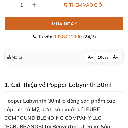
🛒 THÊM VÀO GIỎ
MUA NGAY
📞 Tư vấn
0938411000
(24/7)
Mô tả
−
100%
+
1
. Giới thiệu về Popper Labyrinth 30ml
Popper Labyrinth 30ml là dòng sản phẩm cao
cấp đến từ Mỹ
,
được sản xuất
bởi PURE
COMPOUND BLENDING COMPANY LLC
(PCBCBRANDS) tại Beaverton
, Oregon.
Sản