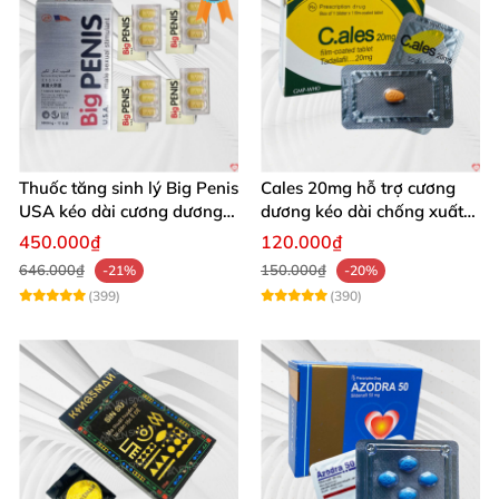
Thuốc tăng sinh lý Big Penis
Cales 20mg hỗ trợ cương
USA kéo dài cương dương
dương kéo dài chống xuất
chống xuất tinh sớm
tinh sớm thành phần
450.000₫
120.000₫
Tadalafil
646.000₫
150.000₫
-21%
-20%
(399)
(390)