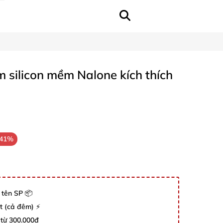
m silicon mềm Nalone kích thích
-41%
 tên SP 📦
út (cả đêm) ⚡
 từ 300.000đ