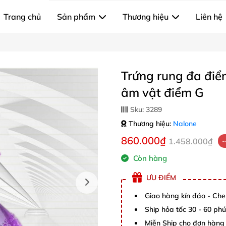
Trang chủ
Sản phẩm
Thương hiệu
Liên hệ
Trứng rung đa điể
âm vật điểm G
Sku:
3289
Thương hiệu:
Nalone
860.000₫
1.458.000₫
Còn hàng
ƯU ĐIỂM
Giao hàng kín đáo - Che
Ship hỏa tốc 30 - 60 ph
Miễn Ship cho đơn hàng