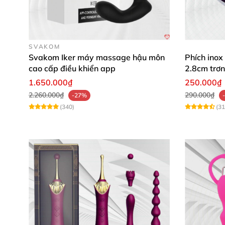
Bảo quản:
SVAKOM
Nơi thoáng mát
hoặc nhiệt độ dưới 30 độ C.
Svakom Iker máy massage hậu môn
Phích inox
cao cấp điều khiển app
2.8cm trơn
1.650.000₫
250.000₫
2.260.000₫
290.000₫
-27%
(340)
(31