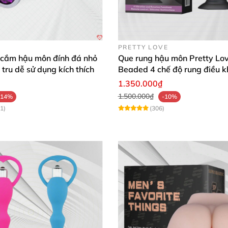
PRETTY LOVE
 cắm hậu môn đính đá nhỏ
Que rung hậu môn Pretty Lo
 tru dễ sử dụng kích thích
Beaded 4 chế độ rung điều k
xa
1.350.000₫
1.500.000₫
-14%
-10%
1)
(306)