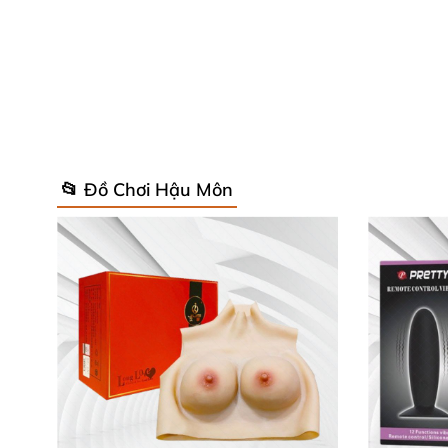
Mô tả giới thiệu sản phẩm trứng run
Trứng rung đa điểm Silicone mềm mịn là dòng
bạn cảm giác vô cùng sung sướng
, đạt
được s
📂 Đồ Chơi Hậu Môn
Được cấu tạo từ chất liệu Silicone cao cấp 
Trứng rung đa điểm Silicone mềm mịn không 
hợp cho
những chàng trai LGBT luôn
mong m
Chức năng
của trứng rung đa điểm N
Với thiết kế mô phỏng gần giống
với dương v
tích hợp chế độ rung mạnh mẽ lên tới 20 tần 