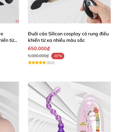
ve
Đuôi cáo Silicon cosplay có rung điều
hiển từ
khiển từ xa nhiều màu sắc
650.000₫
5.000.000₫
-87%
(302)