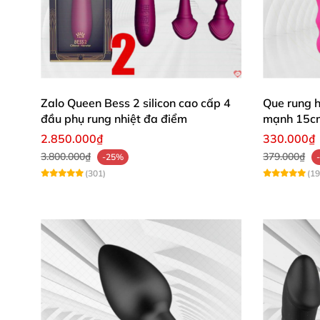
Zalo Queen Bess 2 silicon cao cấp 4
Que rung 
đầu phụ rung nhiệt đa điểm
mạnh 15c
2.850.000₫
330.000₫
3.800.000₫
379.000₫
-25%
(301)
(19