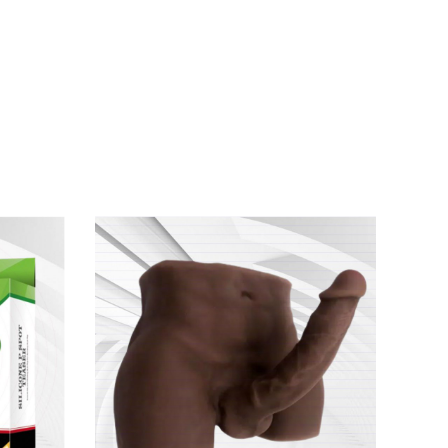
ều chức năng ưu việt hứa hẹn
sẽ mang lại cho
c khỏe cho người sử dụng.
 phụ nữ mê mẫn
mà bên cạnh còn còn thích
của trứng rung
, bên cạnh đó sản phẩm còn
ý thích.