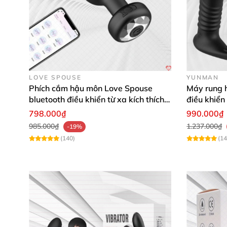
LOVE SPOUSE
YUNMAN
Phích cắm hậu môn Love Spouse
Máy rung 
bluetooth điều khiển từ xa kích thích
điều khiển
tiện lợi
798.000₫
990.000₫
985.000₫
1.237.000₫
-19%
(140)
(14