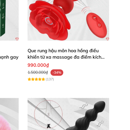
Que rung hậu môn hoa hồng điều
mạnh gay
khiển từ xa massage đa điểm kích
thích
990.000₫
1.500.000₫
-34%
(137)