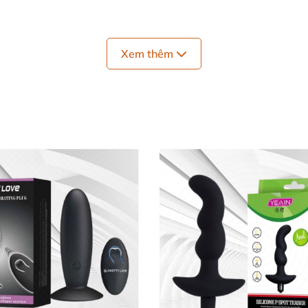
g đa điểm Silicone mềm mịn:
Xem thêm
 sản phẩm có thiết kế nhỏ gọn thông minh
, tích hợp nhi
ự khoái cảm cao trào nhất
mà bạn
mong muốn.
vô cùng mềm min
và độ dẻo dai tốt
, an toàn
tuyệt đối về sứ
kén người sử dụng
, vì thế không
những khiến
các chị em
uốn đạt
được khoái cảm tột đỉnh từ điểm G.
alone:
ật nam giới cùng
với
những hạt bi li ti nổi cộm trên thành
số rung khác nhau
, bạn
có thể tùy chỉnh chế độ rung theo 