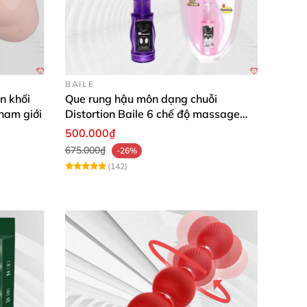
BAILE
n khối
Que rung hậu môn dạng chuỗi
 nam giới
Distortion Baile 6 chế độ massage
mạnh mẽ kích thích
500.000₫
675.000₫
-26%
(142)