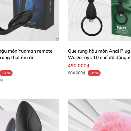
hậu môn Yunman remote
Que rung hậu môn Anal Plug
 rung thụt êm ái
WoDoToys 10 chế độ động 
490.000₫
604.000₫
-20%
-19%
0)