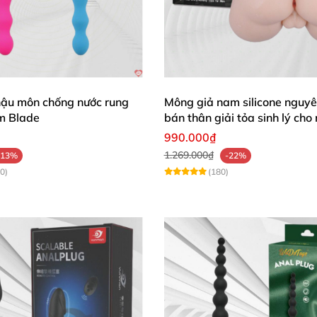
hậu môn chống nước rung
Mông giả nam silicone nguyê
m Blade
bán thân giải tỏa sinh lý cho
990.000₫
1.269.000₫
-13%
-22%
0)
(180)