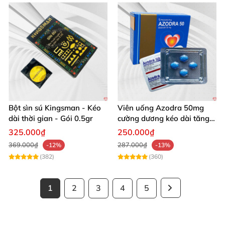
Bột sìn sú Kingsman - Kéo
Viên uống Azodra 50mg
dài thời gian - Gói 0.5gr
cường dương kéo dài tăng
sinh lý nam
325.000₫
250.000₫
369.000₫
287.000₫
-12%
-13%
(382)
(360)
1
2
3
4
5