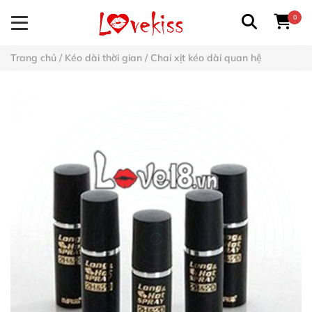
0
Trang chủ
/
Kéo dài thời gian
/
Chai xịt kéo dài quan hệ