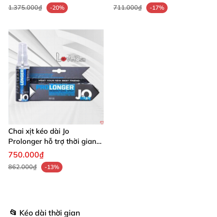
1.375.000₫
711.000₫
-20%
-17%
Chai xịt kéo dài Jo
Prolonger hỗ trợ thời gian
quan hệ bền bỉ dễ dùng
750.000₫
862.000₫
-13%
📂 Kéo dài thời gian