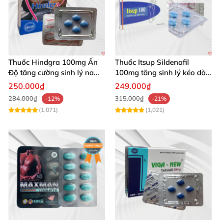
Thuốc Hindgra 100mg Ấn
Thuốc Itsup Sildenafil
Độ tăng cường sinh lý nam
100mg tăng sinh lý kéo dài
hindgra-100 chống xts
quan hệ nam giới
250.000₫
249.000₫
cương dương
284.000₫
315.000₫
-12%
-21%
(1,071)
(1,021)