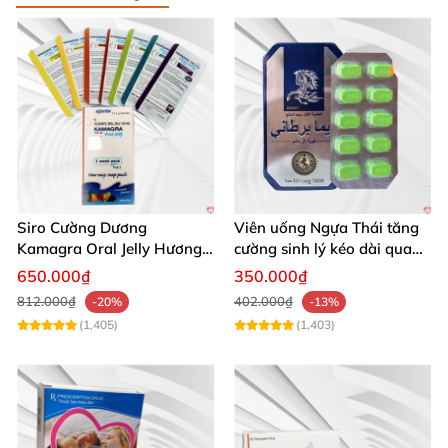
Siro Cường Dương
Viên uống Ngựa Thái tăng
Kamagra Oral Jelly Hương
cường sinh lý kéo dài quan
Trái Cây Một Hộp 7 Gói
hệ
650.000₫
350.000₫
100g
812.000₫
402.000₫
-20%
-13%
(1,405)
(1,403)