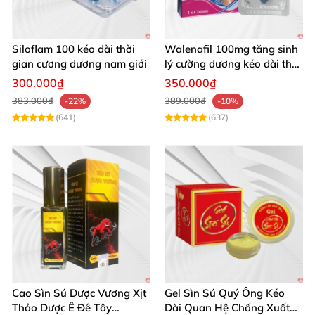
Siloflam 100 kéo dài thời
Walenafil 100mg tăng sinh
gian cương dương nam giới
lý cường dương kéo dài thời
gian
300.000₫
350.000₫
383.000₫
389.000₫
-22%
-10%
(641)
(637)
Cao Sìn Sú Dược Vương Xịt
Gel Sìn Sú Quý Ông Kéo
Thảo Dược Ê Đê Tây
Dài Quan Hệ Chống Xuất