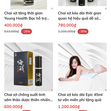
Chai xịt tăng thời gian
Chai xịt kéo dài thời gian
Young Health Bạc hỗ trợ
quan hệ hiệu quả dễ sử
quan hệ lâu bền
dụng
400.000₫
780.000₫
-Sử dụng sản phẩm trước lúc quan hệ từ 30 đến 45
533.000₫
1.200.000₫
-25%
-35%
phút.
-
Khi xịt vào không
được quan hệ bằng miệng
-Tăng số lần xịt cho
những lần sử dụng
tiếp theo
,
đến khi nào đạt thời gian yêu cầu.
-Chỉ xịt xung quanh đầu khấc dương vật
, không xịt
lên vết thương hở.
Chai xịt chống xuất tinh
Chai xịt kéo dài Epic 45ml
sớm thảo dược thiên nhiên
tư vấn miễn phí tặng quà
tăng cường
600.000₫
1.200.000₫