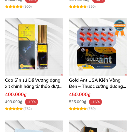
(900)
(850)
Cao Sìn sú Đế Vương dạng
Gold Ant USA Kiến Vàng
xịt chính hãng từ thảo dược
Đen – Thuốc cường dương
Ê Đê Việt Nam
tăng sinh lý nam mạnh
400.000₫
450.000₫
493.000₫
535.000₫
-19%
-16%
(752)
(750)