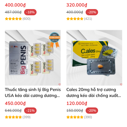
Nguyên Hỗ Trợ Xuất Tinh
Tinh Sớm
400.000₫
320.000₫
Sớm
487.000₫
400.000₫
-18%
-20%
(600)
(421)
Thuốc tăng sinh lý Big Penis
Cales 20mg hỗ trợ cương
USA kéo dài cương dương
dương kéo dài chống xuất
chống xuất tinh sớm
tinh sớm thành phần
450.000₫
120.000₫
Tadalafil
646.000₫
150.000₫
-21%
-20%
(399)
(390)