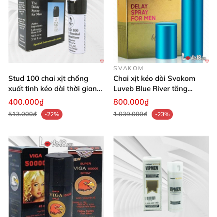
SVAKOM
Stud 100 chai xịt chống
Chai xịt kéo dài Svakom
xuất tinh kéo dài thời gian
Luveb Blue River tăng
13ml tiện dụng
cường cương dương hiệu
400.000₫
800.000₫
quả
513.000₫
1.039.000₫
-22%
-23%