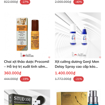
822.000₫
2.000.000₫
-27%
-40%
Chai xịt thảo dược Procomil
Xịt cường dương Genji Men
– Hỗ trợ trị xuất tinh sớm
Delay Spray cao cấp kéo
nam giới nhanh chóng
dài thời gian
360.000₫
1.400.000₫
444.000₫
1.772.000₫
-19%
-21%