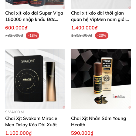
Chai xịt kéo dài Super Viga
Chai xịt kéo dài thời gian
150000 nhập khẩu Đức
quan hệ VipMen nam giới
hiệu quả cao
xuất tinh sớm
600.000₫
1.400.000₫
732.000₫
1.818.000₫
-18%
-23%
SVAKOM
Chai Xịt Svakom Miracle
Chai Xịt Nhân Sâm Young
Men Delay Kéo Dài Xuất
Health
Tinh Sớm
1.100.000₫
590.000₫