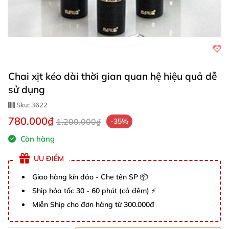
Chai xịt kéo dài thời gian quan hệ hiệu quả dễ
sử dụng
Sku:
3622
780.000₫
1.200.000₫
-35%
Còn hàng
ƯU ĐIỂM
Giao hàng kín đáo - Che tên SP 📦
Ship hỏa tốc 30 - 60 phút (cả đêm) ⚡
Miễn Ship cho đơn hàng từ 300.000đ