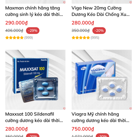
Maxman chính hãng tăng
Viga New 20mg Cường
cường sinh lý kéo dài thời
Dương Kéo Dài Chống Xuất
gian xuất tinh
Tinh Hộp 4 Viên
290.000₫
280.000₫
406.000₫
350.000₫
-29%
-20%
(999)
(995)
Maxxsat 100 Sildenafil
Viagra Mỹ chính hãng
cường dương kéo dài thời
cường dương kéo dài thời
gian cho nam
gian nhập khẩu
280.000₫
750.000₫
350.000₫
1.071.000₫
-20%
-30%