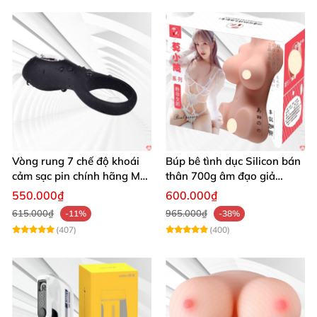
Vòng rung 7 chế độ khoái
Búp bê tình dục Silicon bán
cảm sạc pin chính hãng Mỹ
thân 700g âm đạo giả
cực phê
nguyên khối giống thật
550.000₫
600.000₫
615.000₫
965.000₫
-11%
-38%
(407)
(400)