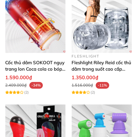
FLESHLIGHT
Cốc thủ dâm SOKOOT ngụy
Fleshlight Riley Reid cốc thủ
trang lon Coca cola co bóp
dâm trong suốt cao cấp
phát nhiệt
thiết kế chân thật
1.590.000₫
1.350.000₫
2.409.000₫
1.516.000₫
-34%
-11%
(2)
(2)