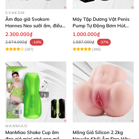
SVAKOM
Âm đạo giả Svakom
Máy Tập Dương Vật Penis
Hannes Neo sưởi ấm, điều
Pump Tự Động Bơm Hút
khiển app thông minh
Kích Thước Lớn
2.300.000₫
1.000.000₫
2.674.000₫
1.587.000₫
-14%
-37%
(387)
(386)
MANMIAO
ManMiao Shake Cup âm
Mông Giả Silicon 2.2kg
đạo giả mini nhỏ gọn mềm
Nguyên Khối Âm Đạo Hậu