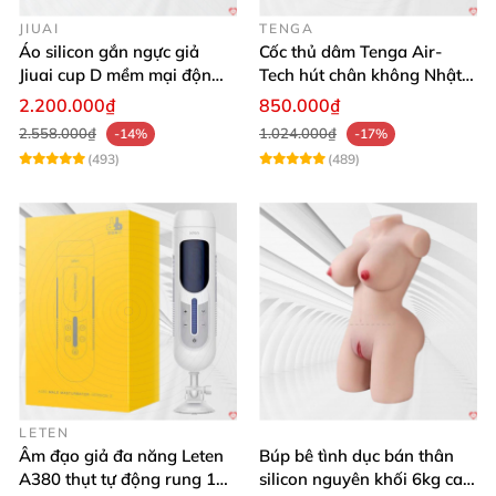
JIUAI
TENGA
Áo silicon gắn ngực giả
Cốc thủ dâm Tenga Air-
Jiuai cup D mềm mại độn
Tech hút chân không Nhật
ngực tự nhiên cho nam
Bản, silicone an toàn
2.200.000₫
850.000₫
2.558.000₫
1.024.000₫
-14%
-17%
(493)
(489)
LETEN
Âm đạo giả đa năng Leten
Búp bê tình dục bán thân
A380 thụt tự động rung 10
silicon nguyên khối 6kg cao