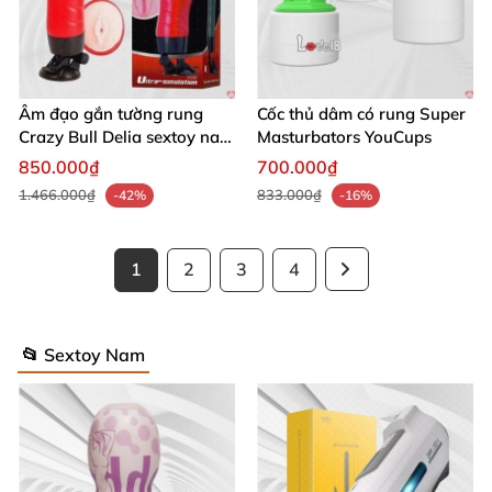
Âm đạo gắn tường rung
Cốc thủ dâm có rung Super
Crazy Bull Delia sextoy nam
Masturbators YouCups
giá rẻ thỏa mãn cao
850.000₫
700.000₫
1.466.000₫
833.000₫
-42%
-16%
1
2
3
4
📂 Sextoy Nam