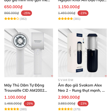
mịn
Môn Siêu Thật
650.000₫
1.150.000₫
866.000₫
1.493.000₫
-25%
-23%
(382)
(381)
SVAKOM
Máy Thủ Dâm Tự Động
Âm đạo giả Svakom Alex
Trouvaille CID AM2002
Neo 2 – Rung thụt mạnh, đa
Mạnh Mẽ Dễ Lên Đỉnh
năng, cải tiến mới
1.100.000₫
2.990.000₫
1.466.000₫
3.883.000₫
-25%
-23%
(380)
(379)