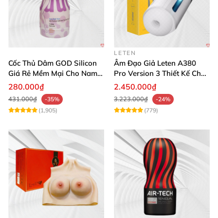
LETEN
Cốc Thủ Dâm GOD Silicon
Âm Đạo Giả Leten A380
Giá Rẻ Mềm Mại Cho Nam
Pro Version 3 Thiết Kế Chân
Giới
Thực
280.000₫
2.450.000₫
431.000₫
3.223.000₫
-35%
-24%
(1,905)
(779)