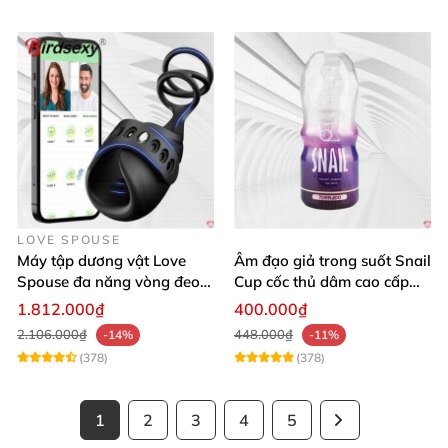
LOVE SPOUSE
Máy tập dương vật Love
Âm đạo giả trong suốt Snail
Spouse đa năng vòng đeo
Cup cốc thủ dâm cao cấp
điều khiển qua app tiện lợi
nam giới
1.812.000₫
400.000₫
2.106.000₫
448.000₫
-14%
-11%
(378)
(378)
1
2
3
4
5