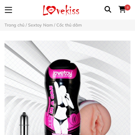
0
Trang chủ
/
Sextoy Nam
/
Cốc thủ dâm