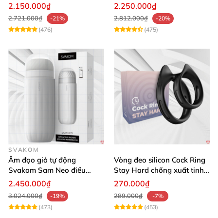
chế độ
cấp giá rẻ
2.150.000₫
2.250.000₫
2.721.000₫
2.812.000₫
-21%
-20%
(476)
(475)
SVAKOM
Âm đạo giả tự động
Vòng đeo silicon Cock Ring
Svakom Sam Neo điều
Stay Hard chống xuất tinh
khiển app webcam cao cấp
sớm
2.450.000₫
270.000₫
3.024.000₫
289.000₫
-19%
-7%
(473)
(453)