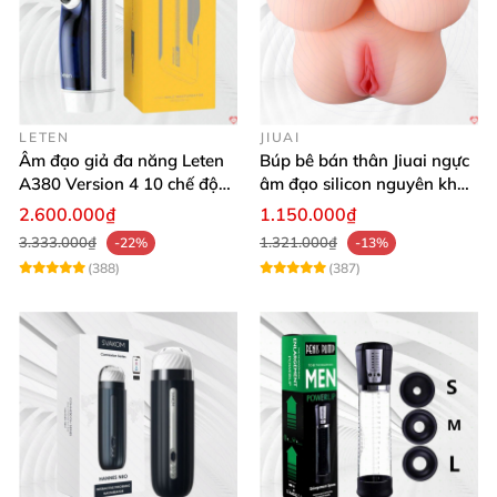
LETEN
JIUAI
Âm đạo giả đa năng Leten
Búp bê bán thân Jiuai ngực
A380 Version 4 10 chế độ
âm đạo silicon nguyên khối
bú mút sục
cao cấp
2.600.000₫
1.150.000₫
3.333.000₫
1.321.000₫
-22%
-13%
(388)
(387)