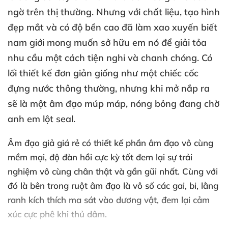
ngờ trên thị thường
. Nhưng
với chất liệu
, tạo hình
đẹp mắt
và có độ bền cao
đã làm xao xuyến biết
nam giới
mong muốn sở hữu em nó
để giải tỏa
nhu cầu một cách tiện nghi
và chanh chóng
. Có
lối thiết kế đơn giản giống như một chiếc cốc
đựng nước thông thường
,
nhưng khi mở nắp ra
sẽ là một âm đạo múp máp
, nóng bỏng đang chờ
anh em lột seal.
Âm đạo giả giá rẻ có thiết kế phần âm đạo vô cùng
mềm mại
, độ đàn hồi cực kỳ tốt đem lại sự trải
nghiệm vô cùng chân thật
và gần gũi nhất
. Cùng
với
đó là bên trong ruột âm đạo là vô số
các gai
, bi
, lằng
ranh kích thích ma sát vào dương vật
, đem lại cảm
xúc cực phê khi thủ dâm.