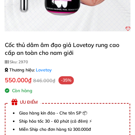
Cốc thủ dâm âm đạo giả Lovetoy rung cao
cấp an toàn cho nam giới
Sku:
2970
Thương hiệu:
Lovetoy
550.000₫
846.000₫
-35%
Còn hàng
ƯU ĐIỂM
Giao hàng kín đáo - Che tên SP 📦
Ship hỏa tốc 30 - 60 phút (cả đêm) ⚡
Miễn Ship cho đơn hàng từ 300.000đ