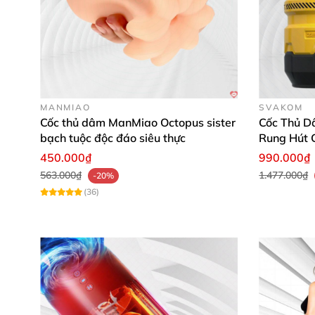
MANMIAO
SVAKOM
Cốc thủ dâm ManMiao Octopus sister
Cốc Thủ D
bạch tuộc độc đáo siêu thực
Rung Hút 
450.000₫
990.000₫
563.000₫
1.477.000₫
-20%
(36)