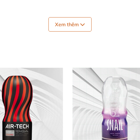
Xem thêm
 Cốc thủ dâm lỗ hậu môn Lovetoy Anus AD43
toy Anus AD43A
là
được làm từ silicon + TPE cao cấp đạt
 mềm mại ở bên trong tạo ma xát mạnh mẽ hơn lên dương 
ậu môn ôm khít sát vào cậu nhỏ
. Cảm giác như đang ở bên