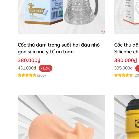
– Không cho người khác dùng chung sextoy 
Cốc thủ dâm trong suốt hai đầu nhỏ
Cốc thủ dâ
gọn silicone y tế an toàn
Silicone c
380.000₫
380.000₫
431.000₫
395.000₫
-12%
(205)
(20