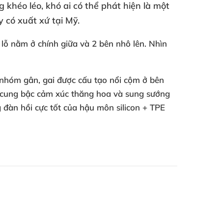
g khéo léo
, khó ai
có thể phát hiện là một
 có xuất xứ tại Mỹ.
 lỗ nằm ở chính giữa
và 2 bên nhô lên
. Nhìn
 nhóm gân
, gai
được cấu tạo nổi cộm ở bên
cung bậc cảm xúc thăng hoa
và sung sướng
g đàn hồi cực tốt
của hậu môn silicon + TPE