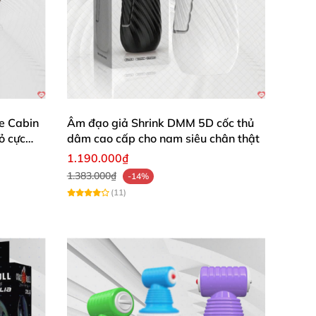
e Cabin
Âm đạo giả Shrink DMM 5D cốc thủ
ỏ cực
dâm cao cấp cho nam siêu chân thật
1.190.000₫
1.383.000₫
-14%
(11)