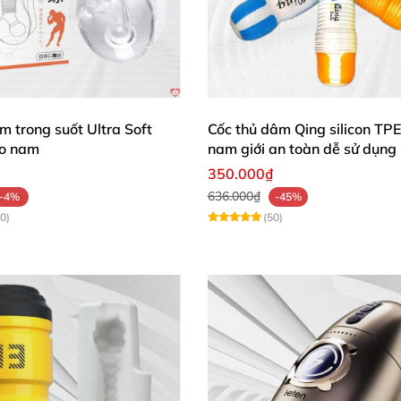
cá nhân
để tránh lây bệnh tình dục.
m trong suốt Ultra Soft
Cốc thủ dâm Qing silicon TP
ho nam
nam giới an toàn dễ sử dụng
350.000₫
636.000₫
-4%
-45%
0)
(50)