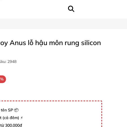
oy Anus lỗ hậu môn rung silicon
ku:
2948
3%
 tên SP 📦
út (cả đêm) ⚡
 từ 300.000đ