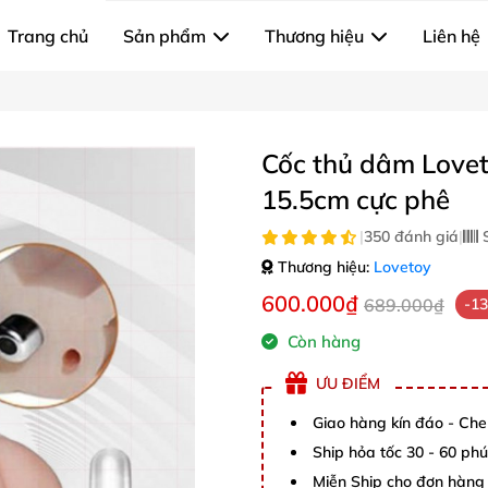
Trang chủ
Sản phẩm
Thương hiệu
Liên hệ
Cốc thủ dâm Lovet
15.5cm cực phê
|
350 đánh giá
|
S
Thương hiệu:
Lovetoy
600.000₫
689.000₫
-1
Còn hàng
ƯU ĐIỂM
Giao hàng kín đáo - Che
Ship hỏa tốc 30 - 60 ph
Miễn Ship cho đơn hàng