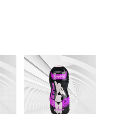
A
 chuẩn y tế đảm bảo an toàn đối
với sức khỏe
vật khi thụt ra vào.
 trong bờ mông to tròn
, căng mọng
của một