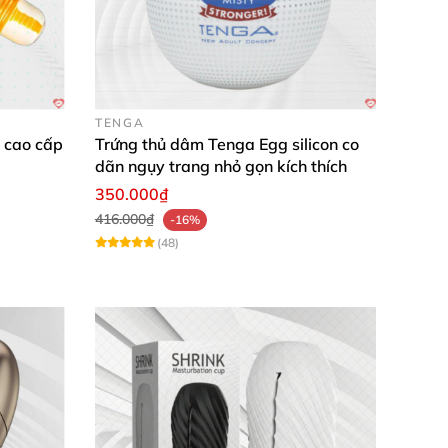
TENGA
E cao cấp
Trứng thủ dâm Tenga Egg silicon co
dãn ngụy trang nhỏ gọn kích thích
350.000₫
416.000₫
-16%
(48)