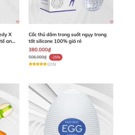
edy X
Cốc thủ dâm trong suốt ngụy trang
 tế an
tốt silicone 100% giá rẻ
380.000₫
506.000₫
-25%
(215)
ránh đau rát.
h đẹp ở trên phim.