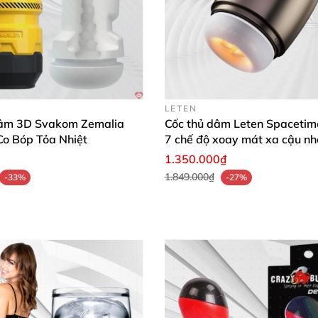
LETEN
âm 3D Svakom Zemalia
Cốc thủ dâm Leten Spacetim
Co Bóp Tỏa Nhiệt
7 chế độ xoay mát xa cậu nh
phê
1.350.000₫
1.849.000₫
-33%
-27%