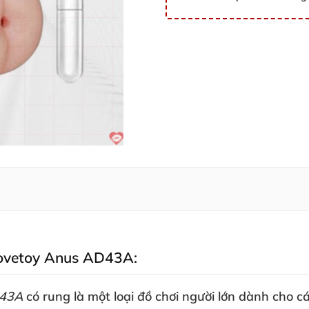
Lovetoy Anus AD43A:
D43A
có rung là một loại đồ chơi người lớn dành cho
cá