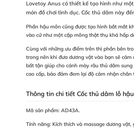
Lovetoy Anus có thiết kế tạo hình như một
món đồ chơi tình dục
. Cốc thủ dâm này đến
Phần hậu môn
cũng
được tạo hình bắt mắt k
vào cứ như một cặp mông thật thụ
khá hấp 
Cùng
với
những ưu điểm trên
thì phần bên tr
trong nên khi đưa dương vật vào bạn
sẽ cảm
bất tận giúp cho cánh mày râu thủ dâm sun
cao cấp
, bảo đảm đem lại độ cảm nhận chân 
Thông tin chi tiết Cốc thủ dâm lỗ h
Mã sản phẩm: AD43A.
Tính năng: Kích thích
và massage dương vật
,