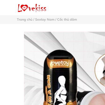
Trang chủ
/
Sextoy Nam
/
Cốc thủ dâm