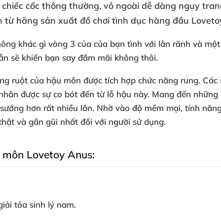
 chiếc cốc thông thường
, vỏ ngoài dễ dàng ngụy tran
 từ hãng sản xuất đồ chơi tình dục hàng đầu Lovetoy
hông khác gì vòng 3
của
của bạn tình
với lằn rãnh
và một
dẫn
sẽ khiến bạn say đắm mãi không thôi.
ong ruột
của hậu môn
được tích hợp chức năng rung
. Các
 nhân
được sự co bót đến từ lỗ hậu này
. Mang đến
những 
g sướng hơn
rất nhiều lân
. Nhờ vào độ mềm mại
, tính năn
thật
và gần gũi nhất đối
với người sử dụng.
ậu môn Lovetoy Anus:
 giải tỏa sinh lý nam.