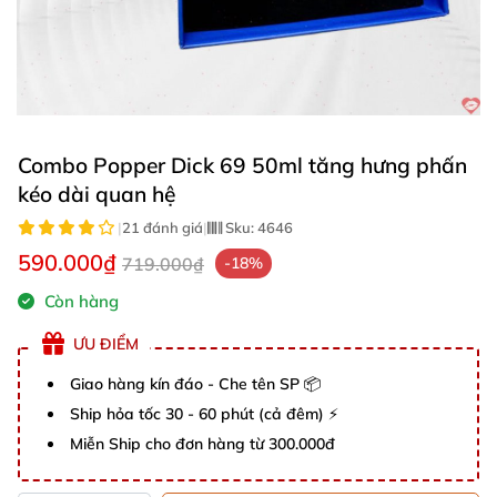
Combo Popper Dick 69 50ml tăng hưng phấn
kéo dài quan hệ
|
21 đánh giá
|
Sku:
4646
590.000₫
719.000₫
-18%
Còn hàng
ƯU ĐIỂM
Giao hàng kín đáo - Che tên SP 📦
Ship hỏa tốc 30 - 60 phút (cả đêm) ⚡
Miễn Ship cho đơn hàng từ 300.000đ