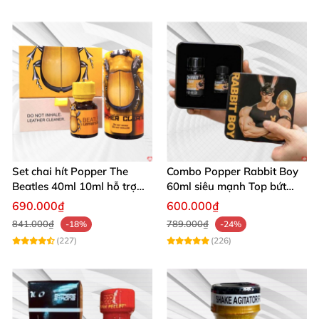
Set chai hít Popper The
Combo Popper Rabbit Boy
Beatles 40ml 10ml hỗ trợ
60ml siêu mạnh Top bứt
giãn nở hậu môn cho Top
phá giới hạn
690.000₫
600.000₫
Bot
841.000₫
789.000₫
-18%
-24%
(227)
(226)