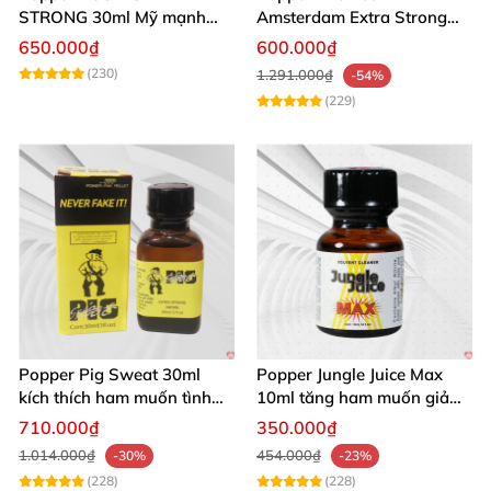
STRONG 30ml Mỹ mạnh
Amsterdam Extra Strong
nhất kích thích cực phê
30ml
650.000₫
600.000₫
(230)
1.291.000₫
-54%
(229)
Popper Pig Sweat 30ml
Popper Jungle Juice Max
kích thích ham muốn tình
10ml tăng ham muốn giảm
dục khoái cảm sâu cộng
đau quan hệ
710.000₫
350.000₫
đồng LGBT
1.014.000₫
454.000₫
-30%
-23%
(228)
(228)