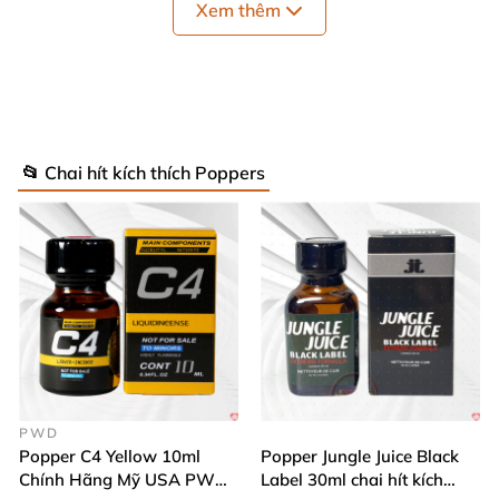
một tí
sẽ hết không phải là tác dụng phụ
Xem thêm
trong
quá trình sử dụng popper ên kết hợp vs
gel
bôi trơn
hoặc
bao cao su
để tăng thêm khoái
cảm
📂 Chai hít kích thích Poppers
PWD
Popper C4 Yellow 10ml
Popper Jungle Juice Black
Chính Hãng Mỹ USA PWD
Label 30ml chai hít kích