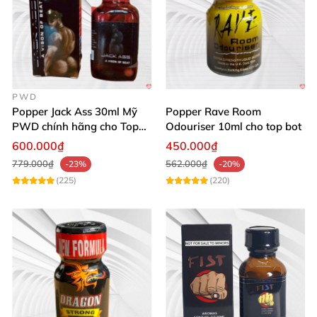
PWD
Popper Jack Ass 30ml Mỹ
Popper Rave Room
PWD chính hãng cho Top
Odouriser 10ml cho top bot
Bot
600.000₫
450.000₫
779.000₫
562.000₫
-23%
-20%
(225)
(220)