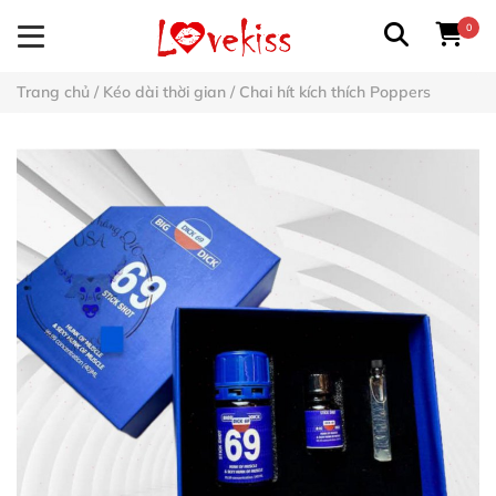
0
Trang chủ
/
Kéo dài thời gian
/
Chai hít kích thích Poppers