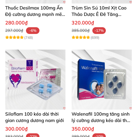
Thuốc Desilmax 100mg Ấn
Trùm Sìn Sú 10ml Xịt Cao
Độ cường dương mạnh mẽ
Thảo Dược Ê Đê Tăng
tăng sinh lý phái mạnh
Cường Sinh Lý
280.000₫
320.000₫
297.000₫
385.000₫
-6%
-17%
(748)
(699)
Siloflam 100 kéo dài thời
Walenafil 100mg tăng sinh
gian cương dương nam giới
lý cường dương kéo dài thời
gian
300.000₫
350.000₫
383.000₫
389.000₫
-22%
-10%