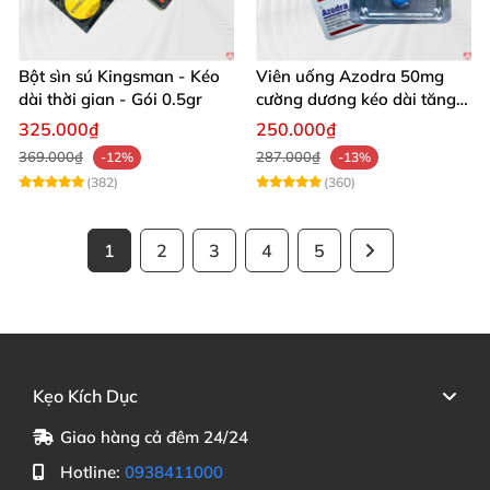
Bột sìn sú Kingsman - Kéo
Viên uống Azodra 50mg
dài thời gian - Gói 0.5gr
cường dương kéo dài tăng
sinh lý nam
325.000₫
250.000₫
369.000₫
287.000₫
-12%
-13%
(382)
(360)
1
2
3
4
5
Kẹo Kích Dục
Giao hàng cả đêm 24/24
Hotline:
0938411000