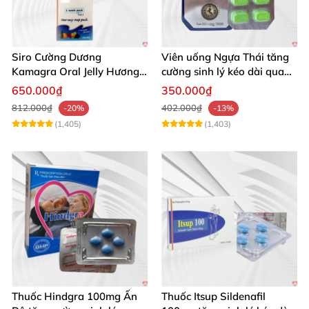
Siro Cường Dương
Viên uống Ngựa Thái tăng
Kamagra Oral Jelly Hương
cường sinh lý kéo dài quan
Trái Cây Một Hộp 7 Gói
hệ
650.000₫
350.000₫
100g
812.000₫
402.000₫
-20%
-13%
(1,405)
(1,403)
Thuốc Hindgra 100mg Ấn
Thuốc Itsup Sildenafil