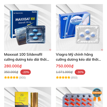
Maxxsat 100 Sildenafil
Viagra Mỹ chính hãng
cường dương kéo dài thời
cường dương kéo dài thời
gian cho nam
gian nhập khẩu
280.000₫
750.000₫
350.000₫
1.071.000₫
-20%
-30%
(900)
(850)