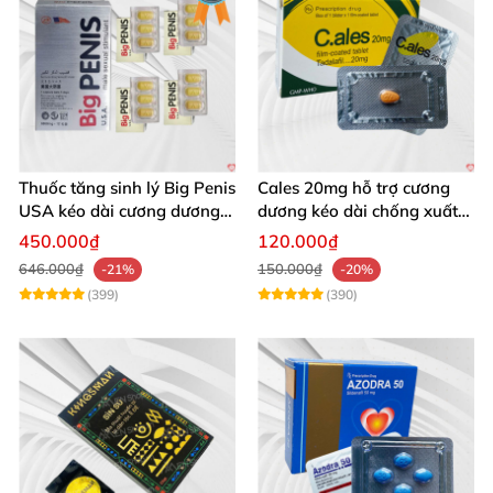
Thuốc tăng sinh lý Big Penis
Cales 20mg hỗ trợ cương
USA kéo dài cương dương
dương kéo dài chống xuất
chống xuất tinh sớm
tinh sớm thành phần
450.000₫
120.000₫
Tadalafil
646.000₫
150.000₫
-21%
-20%
(399)
(390)