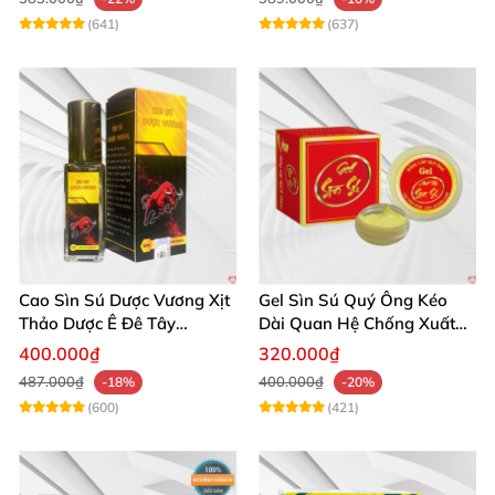
(641)
(637)
Cao Sìn Sú Dược Vương Xịt
Gel Sìn Sú Quý Ông Kéo
Thảo Dược Ê Đê Tây
Dài Quan Hệ Chống Xuất
Nguyên Hỗ Trợ Xuất Tinh
Tinh Sớm
400.000₫
320.000₫
Sớm
487.000₫
400.000₫
-18%
-20%
(600)
(421)