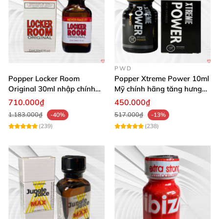
PWD
Popper Locker Room
Popper Xtreme Power 10ml
Original 30ml nhập chính
Mỹ chính hãng tăng hưng
hãng cảm giác cổ điển
phấn
710.000₫
450.000₫
1.183.000₫
517.000₫
-40%
-13%
(239)
(238)