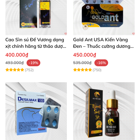
Cao Sìn sú Đế Vương dạng
Gold Ant USA Kiến Vàng
xịt chính hãng từ thảo dược
Đen – Thuốc cường dương
Ê Đê Việt Nam
tăng sinh lý nam mạnh
400.000₫
450.000₫
493.000₫
535.000₫
-19%
-16%
(752)
(750)