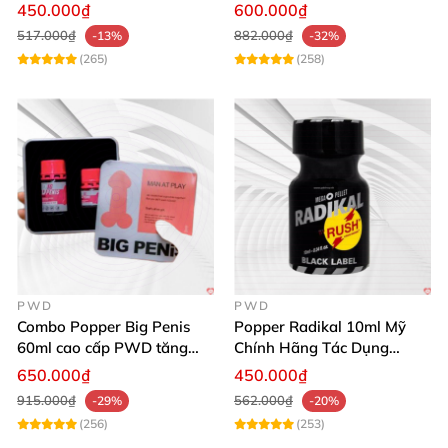
Cho Nam Nữ
thích ham muốn mạnh
450.000₫
600.000₫
517.000₫
882.000₫
-13%
-32%
(265)
(258)
PWD
PWD
Combo Popper Big Penis
Popper Radikal 10ml Mỹ
60ml cao cấp PWD tăng
Chính Hãng Tác Dụng
khoái cảm Top Bot
Mạnh Dịu Êm
650.000₫
450.000₫
915.000₫
562.000₫
-29%
-20%
(256)
(253)