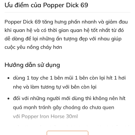
Ưu điểm
của Popper Dick 69
Popper Dick 69
tăng hưng phấn nhanh
và giảm đau
khi quan hệ
và có thời gian quan hệ tốt nhất từ đó
dễ dàng
để lại
những ấn tượng đẹp
với nhau giúp
cuộc yêu nồng cháy hơn
Hướng dẫn sử dụng
dùng 1 tay che 1 bên mũi 1 bên còn lại hít 1 hơi
nhẹ
và làm tương tự
với bên còn lại
đối
với
những người mới dùng
thì không nên hít
quá mạnh tránh gây choáng do chưa quen
với Popper Iron Horse 30ml
nếu dùng sản phẩm
mà bị choáng
thì
có thể nghỉ