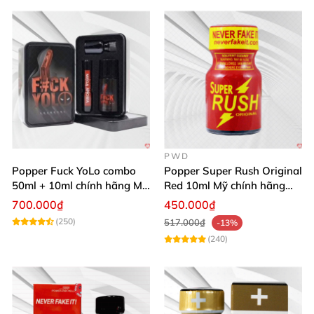
PWD
Popper Fuck YoLo combo
Popper Super Rush Original
50ml + 10ml chính hãng Mỹ
Red 10ml Mỹ chính hãng
tăng khoái cảm mạnh mẽ
PWD
700.000₫
450.000₫
an toàn
(250)
517.000₫
-13%
(240)