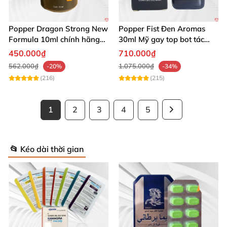
Popper Dragon Strong New
Popper Fist Đen Aromas
Formula 10ml chính hãng
30ml Mỹ gay top bot tác
Mỹ dành cho Top Bot
dụng mạnh
450.000₫
710.000₫
562.000₫
1.075.000₫
-20%
-34%
(216)
(215)
1
2
3
4
5
📂 Kéo dài thời gian