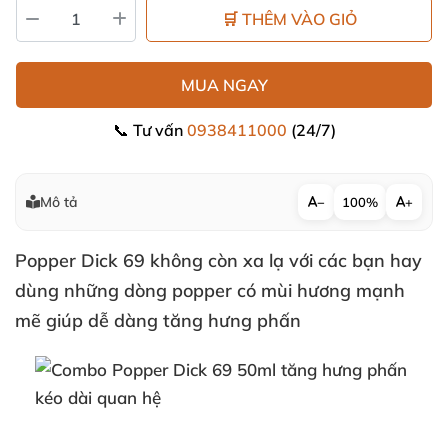
🛒 THÊM VÀO GIỎ
MUA NGAY
📞 Tư vấn
0938411000
(24/7)
Mô tả
−
100%
+
Popper Dick 69
không còn xa lạ
với
các bạn hay
dùng
những dòng
popper
có mùi hương mạnh
mẽ giúp dễ dàng tăng hưng phấn