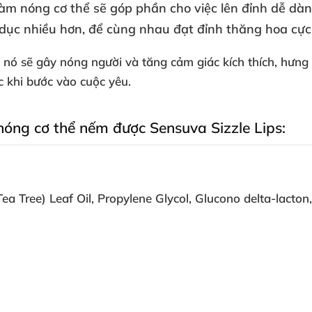
làm nóng cơ thể
sẽ góp phần cho việc lên đỉnh dễ dà
 dục nhiều hơn
,
để cùng nhau đạt đỉnh thăng hoa cực
ể nó
sẽ gây nóng người
và tăng cảm giác kích thích
, hưng
 khi bước vào cuộc yêu.
 nóng cơ thể nếm
được Sensuva Sizzle Lips:
Tea Tree) Leaf Oil
, Propylene Glycol
, Glucono delta-lacton