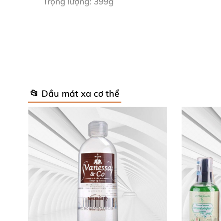
Trọng lượng: 399g
Hương vị: Táo
, Dâu
, Butter Rum nóng.
Có thể nếm nuốt.
Hãng sản xuất: Sensuva.
Xuất xứ từ Mỹ.
📂 Dầu mát xa cơ thể
Công dụng
của từng loại dầu massag
Vị táo: Có mùi hương nhẹ nhàng
, không
quá n
Vị dâu: Có mùi hương dành cho
những chị em
Vị bơ nóng: Có mùi hơi cay cay
rất lạ
nhưng lạ