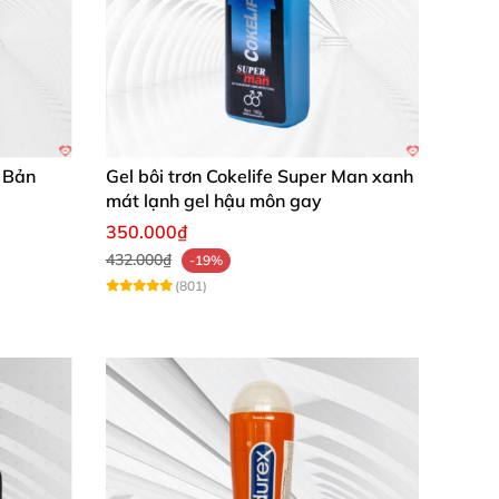
n.
t Bản
Gel bôi trơn Cokelife Super Man xanh
mát lạnh gel hậu môn gay
350.000₫
432.000₫
-19%
(801)
 lúc massage rồi.
g hơn.