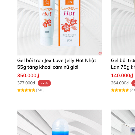
Gel bôi trơn Jex Luve Jelly Hot Nhật
Gel bôi tr
55g tăng khoái cảm nữ giới
Lan 75g k
350.000₫
140.000₫
377.000₫
264.000₫
-7%
(740)
(73