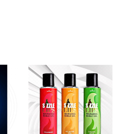
n dạo đầu
của cả 2 cực kỳ hiệu quả.
g
, đầy lãng mạn trong chốn phòng the.
không khí tình dục trở nên cuốn hút hơn.