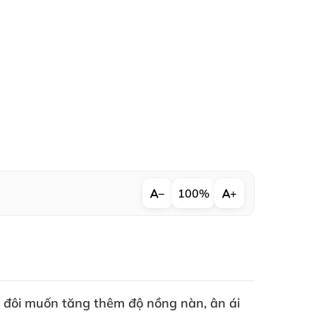
−
100%
+
 đôi muốn tăng thêm độ nồng nàn
, ân ái