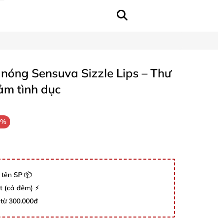
óng Sensuva Sizzle Lips – Thư
ảm tình dục
8%
 tên SP 📦
út (cả đêm) ⚡
 từ 300.000đ