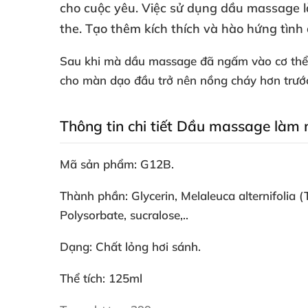
cho cuộc yêu
. Việc sử dụng dầu massage 
the
. Tạo thêm kích thích
và hào hứng tình
Sau khi
mà dầu massage
đã ngấm vào cơ th
cho màn dạo đầu trở nên nồng cháy hơn trước
Thông tin chi tiết Dầu massage làm
Mã sản phẩm: G12B.
Thành phần: Glycerin
, Melaleuca alternifolia (
Polysorbate
, sucralose,..
Dạng: Chất lỏng hơi sánh.
Thể tích: 125ml