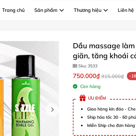
Trang chủ
Sản phẩm
Thương hiệu
Liên hệ
Dầu massage làm n
giãn, tăng khoái c
Sku:
3533
750.000₫
915.000₫
-1
Còn hàng
ƯU ĐIỂM
Giao hàng kín đáo - Che
Ship hỏa tốc 30 - 60 ph
Miễn Ship cho đơn hàng