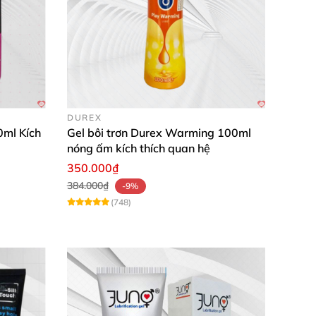
i như nến
, đèn vàng,…
 cơ thể
.
Đặc biệt là
những bộ phận như mông
,
một cách hoàn hảo nhất
. Kích thích cả hai
DUREX
0ml Kích
Gel bôi trơn Durex Warming 100ml
nóng ấm kích thích quan hệ
350.000₫
384.000₫
-9%
(748)