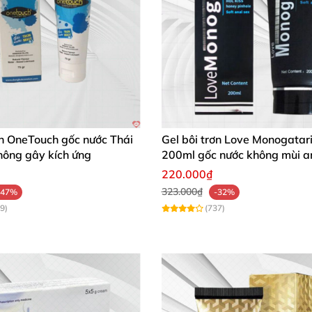
ơn OneTouch gốc nước Thái
Gel bôi trơn Love Monogatar
hông gây kích ứng
200ml gốc nước không mùi a
220.000₫
323.000₫
-47%
-32%
9)
(737)