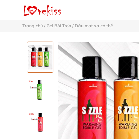
Trang chủ
/
Gel Bôi Trơn
/
Dầu mát xa cơ thể