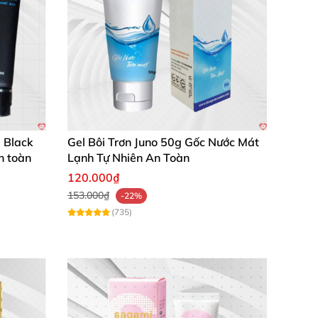
i Black
Gel Bôi Trơn Juno 50g Gốc Nước Mát
n toàn
Lạnh Tự Nhiên An Toàn
120.000₫
153.000₫
-22%
(735)