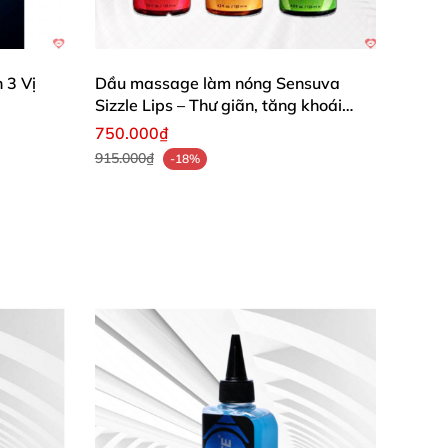
s G12B:
 3 Vị
Dầu massage làm nóng Sensuva
Sizzle Lips – Thư giãn, tăng khoái
cảm tình dục
750.000₫
915.000₫
-18%