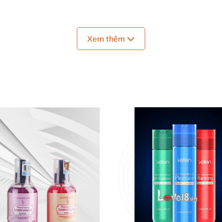
Xem thêm
e Sensuva Sizzle Lips:
gọt hay làm gắt mũi người dùng
. Tạo kích thích cho mà
 thích hương vị ngọt ngào
. Mang đến cảm giác nóng bỏn
i độc đáo
, thú vị
. Tạo cảm giác mới mẻ
và giúp thay đổi 