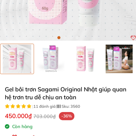
Gel bôi trơn Sagami Original Nhật giúp quan
hệ trơn tru dễ chịu an toàn
|
11 đánh giá
|
Sku:
3560
450.000₫
703.000₫
-36%
Còn hàng