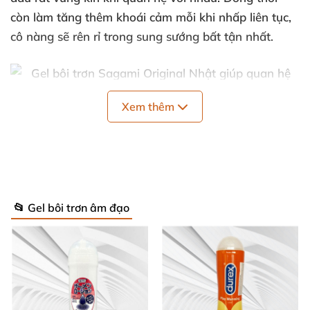
còn làm tăng thêm khoái cảm mỗi khi nhấp liên tục
,
cô nàng
sẽ rên rỉ trong sung sướng bất tận nhất.
Xem thêm
Gel Sagami Original là loại gel gốc nước tốt nhất Nhật Bản.
Thông tin chi tiết Gel bôi trơn Sagami
Original Nhật:
📂 Gel bôi trơn âm đạo
Thể loại: Gel bôi trơn.
Tính năng: Bôi trơn âm đạo
, cân bằng độ ẩm
, giúp
quá trình quan hệ
được hoàn hảo hơn.
Thành phần: Aqua
, Propylene glycol
, Glycerin
,