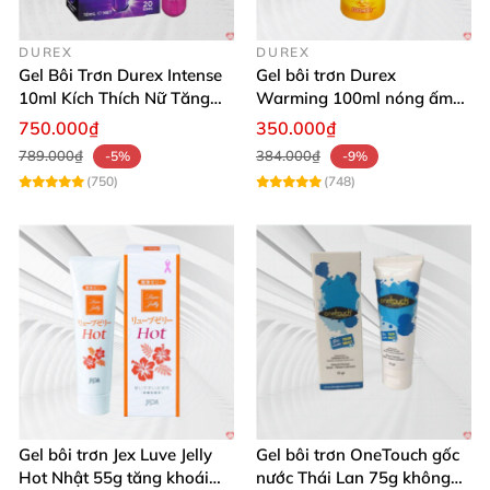
DUREX
DUREX
Gel Bôi Trơn Durex Intense
Gel bôi trơn Durex
10ml Kích Thích Nữ Tăng
Warming 100ml nóng ấm
Khoái Cảm
kích thích quan hệ
750.000₫
350.000₫
789.000₫
384.000₫
-5%
-9%
(750)
(748)
Gel bôi trơn Jex Luve Jelly
Gel bôi trơn OneTouch gốc
Hot Nhật 55g tăng khoái
nước Thái Lan 75g không