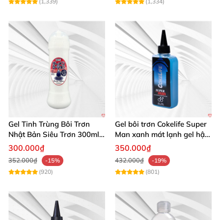
(1,339)
(1,334)
Gel Tinh Trùng Bôi Trơn
Gel bôi trơn Cokelife Super
Nhật Bản Siêu Trơn 300ml
Man xanh mát lạnh gel hậu
Cao Cấp
môn gay
300.000₫
350.000₫
352.000₫
432.000₫
-15%
-19%
(920)
(801)