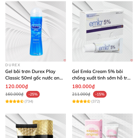
DUREX
Gel bôi trơn Durex Play
Gel Emla Cream 5% bôi
Classic 50ml gốc nước an
chống xuất tinh sớm hỗ trợ
toàn tăng độ ẩm âm đạo
quan hệ lâu
120.000₫
180.000₫
160.000₫
211.000₫
-25%
-15%
(734)
(372)