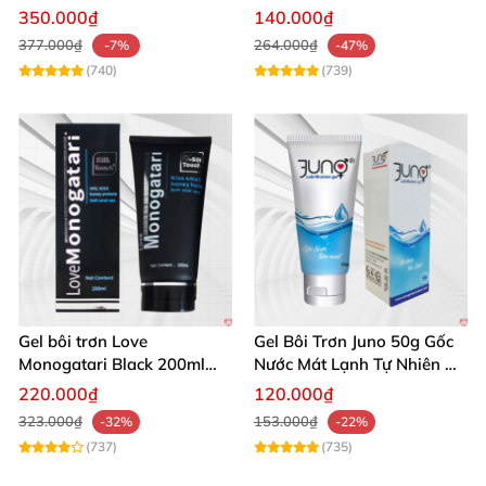
cảm nữ giới
gây kích ứng
350.000₫
140.000₫
377.000₫
264.000₫
-7%
-47%
(740)
(739)
Gel bôi trơn Love
Gel Bôi Trơn Juno 50g Gốc
Monogatari Black 200ml
Nước Mát Lạnh Tự Nhiên An
gốc nước không mùi an
Toàn
220.000₫
120.000₫
toàn
323.000₫
153.000₫
-32%
-22%
(737)
(735)