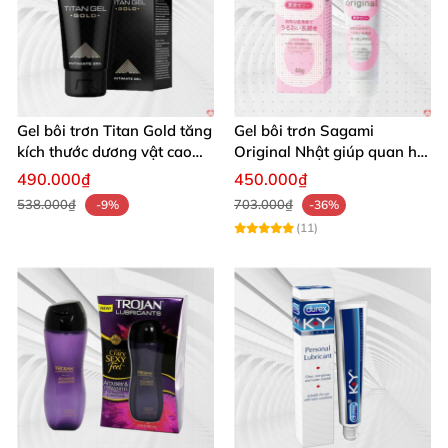
Gel bôi trơn Titan Gold tăng
Gel bôi trơn Sagami
kích thước dương vật cao
Original Nhật giúp quan hệ
cấp nhập khẩu Nga
trơn tru dễ chịu an toàn
490.000₫
450.000₫
538.000₫
703.000₫
-9%
-36%
(11)