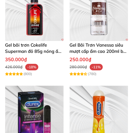
Gel bôi trơn Cokelife
Gel Bôi Trơn Vanessa siêu
Superman đỏ 85g nóng ấm
mượt cấp ẩm cao 200ml bôi
tăng khoái cảm giảm đau
trơn & mát xa cơ thể
350.000₫
250.000₫
rát
426.000₫
280.000₫
-18%
-11%
(800)
(780)