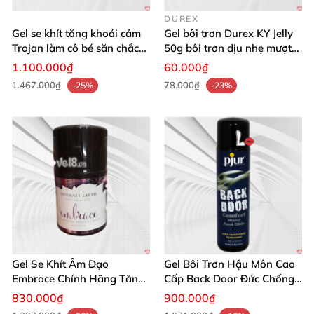
DUREX
Gel se khít tăng khoái cảm
Gel bôi trơn Durex KY Jelly
Trojan làm cô bé săn chắc
50g bôi trơn dịu nhẹ mượt
nữ
mà
1.100.000₫
60.000₫
1.467.000₫
78.000₫
-25%
-23%
Gel Se Khít Âm Đạo
Gel Bôi Trơn Hậu Môn Cao
Embrace Chính Hãng Tăng
Cấp Back Door Đức Chống
Độ Khít Tự Nhiên
Khô Rát
830.000₫
900.000₫