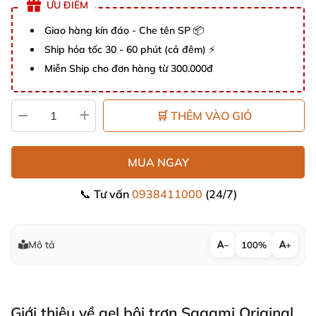
ƯU ĐIỂM
Giao hàng kín đáo - Che tên SP 📦
Ship hỏa tốc 30 - 60 phút (cả đêm) ⚡
Miễn Ship cho đơn hàng từ 300.000đ
🛒 THÊM VÀO GIỎ
MUA NGAY
📞 Tư vấn
0938411000
(24/7)
Mô tả
−
100%
+
Giới thiệu về gel bôi trơn Sagami Original