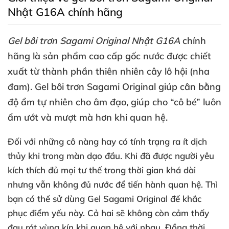
Nhật G16A chính hãng
Gel bôi trơn Sagami Original Nhật G16A
chính
hãng là sản phẩm cao cấp gốc nước
được chiết
xuất từ thành phần thiên nhiên cây lô hội (nha
đam)
. Gel bôi trơn Sagami Original giúp cân bằng
độ ẩm tự nhiên cho âm đạo
, giúp cho “cô bé” luôn
ẩm ướt và mượt mà hơn khi quan hệ.
Đối
với
những cô nàng hay có tính trạng ra ít dịch
thủy khi trong màn dạo đầu
.
Khi
đã
được người yêu
kích thích đủ
mọi tư thế trong thời gian
khá dài
nhưng
vẫn không đủ nước
để tiến hành quan hệ
. Thì
bạn
có thể sử dùng Gel Sagami Original
để khắc
phục điểm yếu này
. Cả hai
sẽ không còn cảm thấy
đau rát vùng kín khi quan hệ
với nhau
. Đồng thời