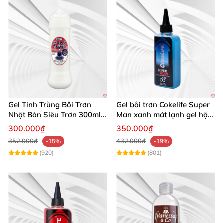
Gel Tinh Trùng Bôi Trơn
Gel bôi trơn Cokelife Super
Nhật Bản Siêu Trơn 300ml
Man xanh mát lạnh gel hậu
Cao Cấp
môn gay
300.000₫
350.000₫
352.000₫
432.000₫
-15%
-19%
(920)
(801)