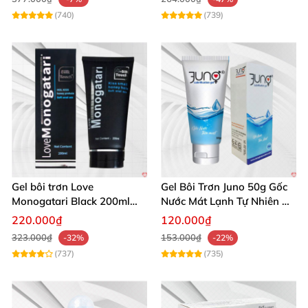
(740)
(739)
Gel bôi trơn Love
Gel Bôi Trơn Juno 50g Gốc
Monogatari Black 200ml
Nước Mát Lạnh Tự Nhiên An
gốc nước không mùi an
Toàn
220.000₫
120.000₫
toàn
323.000₫
153.000₫
-32%
-22%
(737)
(735)