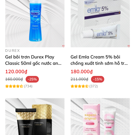
DUREX
Gel bôi trơn Durex Play
Gel Emla Cream 5% bôi
Classic 50ml gốc nước an
chống xuất tinh sớm hỗ trợ
toàn tăng độ ẩm âm đạo
quan hệ lâu
120.000₫
180.000₫
160.000₫
211.000₫
-25%
-15%
(734)
(372)