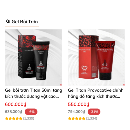
📂 Gel Bôi Trơn
Gel bôi trơn Titan 50ml tăng
Gel Titan Provocative chính
kích thước dương vật cao
hãng đỏ tăng kích thước
cấp Nga
dương vật cho Nam 50ml
600.000₫
550.000₫
638.000₫
794.000₫
-6%
-31%
(1,339)
(1,334)