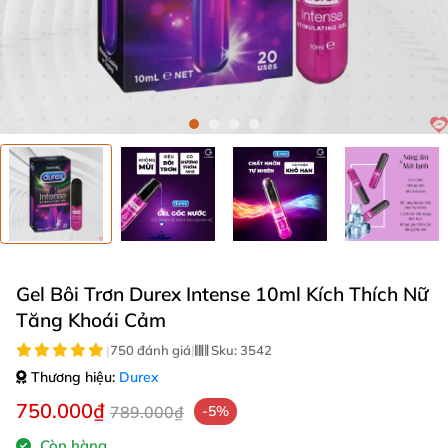
Gel Bôi Trơn Durex Intense 10ml Kích Thích Nữ
Tăng Khoái Cảm
|
750 đánh giá
|
Sku:
3542
Thương hiệu:
Durex
750.000₫
789.000₫
-5%
Còn hàng