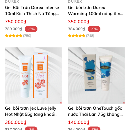
DUREX
DUREX
Gel Bôi Trơn Durex Intense
Gel bôi trơn Durex
10ml Kích Thích Nữ Tăng
Warming 100ml nóng ấm
Khoái Cảm
kích thích quan hệ
750.000₫
350.000₫
789.000₫
384.000₫
-5%
-9%
(750)
(748)
Gel bôi trơn Jex Luve Jelly
Gel bôi trơn OneTouch gốc
Hot Nhật 55g tăng khoái
nước Thái Lan 75g không
cảm nữ giới
gây kích ứng
350.000₫
140.000₫
377.000₫
264.000₫
-7%
-47%