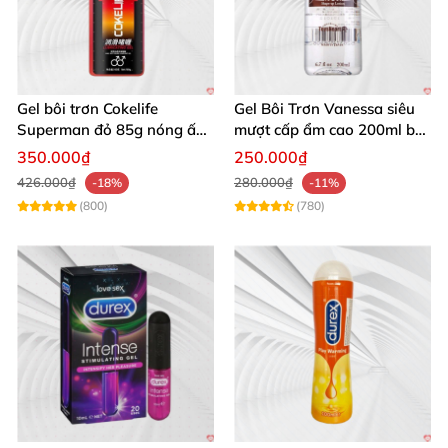
Gel bôi trơn Cokelife
Gel Bôi Trơn Vanessa siêu
Superman đỏ 85g nóng ấm
mượt cấp ẩm cao 200ml bôi
tăng khoái cảm giảm đau
trơn & mát xa cơ thể
350.000₫
250.000₫
rát
426.000₫
280.000₫
-18%
-11%
(800)
(780)