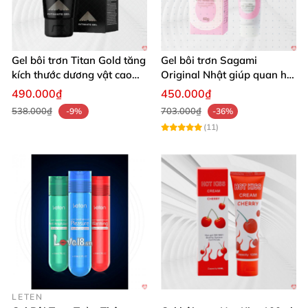
Gel bôi trơn Titan Gold tăng
Gel bôi trơn Sagami
kích thước dương vật cao
Original Nhật giúp quan hệ
cấp nhập khẩu Nga
trơn tru dễ chịu an toàn
490.000₫
450.000₫
538.000₫
703.000₫
-9%
-36%
(11)
LETEN