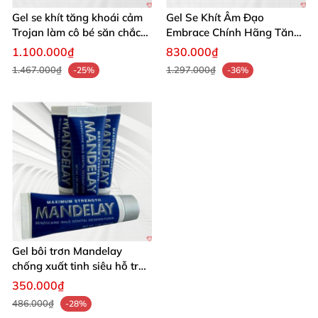
Gel se khít tăng khoái cảm
Gel Se Khít Âm Đạo
Trojan làm cô bé săn chắc
Embrace Chính Hãng Tăng
nữ
Độ Khít Tự Nhiên
1.100.000₫
830.000₫
1.467.000₫
1.297.000₫
-25%
-36%
Gel bôi trơn Mandelay
chống xuất tinh siêu hỗ trợ
sinh lý nam
350.000₫
486.000₫
-28%