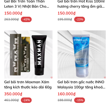
Gel Bôi Trơn Toàn Thân
Gel bôi trơn Hot Kiss 100ml
Leten 3 Vị Nhật Bản Cho
hương cherry tăng ẩm giảm
Nam Nữ
khô rát
150.000₫
150.000₫
263.000₫
195.000₫
-43%
-23%
Gel bôi trơn Maxman Xám
Gel bôi trơn gốc nước INNO
tăng kích thước kéo dài 60g
Malaysia 100gr tăng khoái
cảm
350.000₫
160.000₫
461.000₫
188.000₫
-24%
-15%