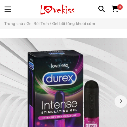
0
Trang chủ
/
Gel Bôi Trơn
/
Gel bôi tăng khoái cảm