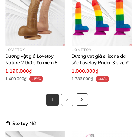
LOVETOY
LOVETOY
Dương vật giả Lovetoy
Dương vật giả silicone đa
Nature 2 thớ siêu mềm 8
sắc Lovetoy Prider 3 size đa
inch thật
năng
1.190.000₫
1.000.000₫
1.400.000₫
1.786.000₫
-15%
-44%
1
2
📂 Sextoy Nữ