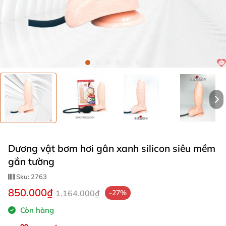
Dương vật bơm hơi gân xanh silicon siêu mềm
gắn tường
Sku:
2763
850.000₫
1.164.000₫
-27%
Còn hàng