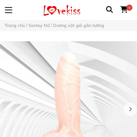
0
Trang chủ
/
Sextoy Nữ
/
Dương vật giả gắn tường