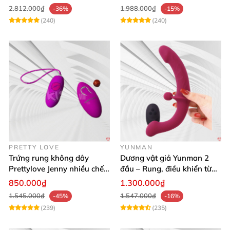
2.812.000₫
1.988.000₫
-36%
-15%
(240)
(240)
PRETTY LOVE
YUNMAN
Trứng rung không dây
Dương vật giả Yunman 2
Prettylove Jenny nhiều chế
đầu – Rung, điều khiển từ
độ rung silicone Nhật
xa cho les cực phê
850.000₫
1.300.000₫
1.545.000₫
1.547.000₫
-45%
-16%
(239)
(235)