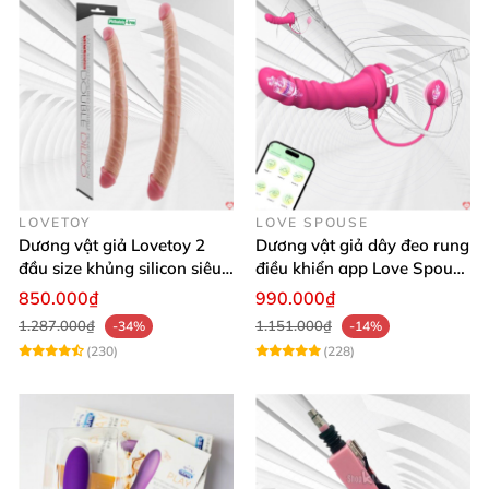
LOVETOY
LOVE SPOUSE
Dương vật giả Lovetoy 2
Dương vật giả dây đeo rung
đầu size khủng silicon siêu
điều khiển app Love Spouse
mềm có thể uốn
thỏa mãn
850.000₫
990.000₫
1.287.000₫
1.151.000₫
-34%
-14%
(230)
(228)