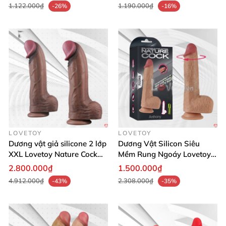
1.122.000₫
1.190.000₫
-26%
-16%
LOVETOY
LOVETOY
Dương vật giả silicone 2 lớp
Dương Vật Silicon Siêu
XXL Lovetoy Nature Cock
Mềm Rung Ngoáy Lovetoy
siêu chân thật
Anthony Mỹ Chính Hãng
2.800.000₫
1.500.000₫
4.912.000₫
2.308.000₫
-43%
-35%