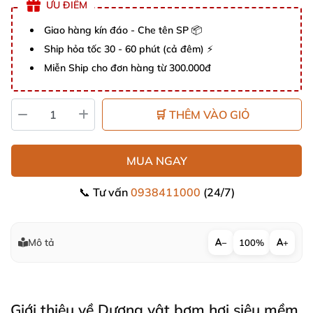
ƯU ĐIỂM
Giao hàng kín đáo - Che tên SP 📦
Ship hỏa tốc 30 - 60 phút (cả đêm) ⚡
Miễn Ship cho đơn hàng từ 300.000đ
🛒 THÊM VÀO GIỎ
MUA NGAY
📞 Tư vấn
0938411000
(24/7)
Mô tả
−
100%
+
Giới thiệu về Dương vật bơm hơi siêu mềm