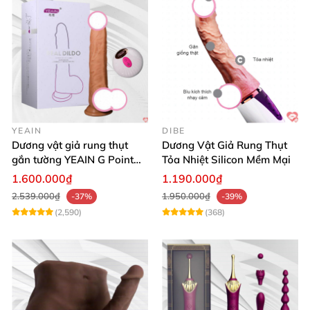
YEAIN
DIBE
Dương vật giả rung thụt
Dương Vật Giả Rung Thụt
gắn tường YEAIN G Point
Tỏa Nhiệt Silicon Mềm Mại
tỏa nhiệt điều khiển từ xa
1.600.000₫
1.190.000₫
2.539.000₫
1.950.000₫
-37%
-39%
(2,590)
(368)