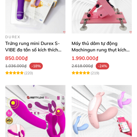
DUREX
Trứng rung mini Durex S-
Máy thủ dâm tự động
VIBE đa tần số kích thích
Machingun rung thụt kích
điểm G
thích âm đạo cực phê
850.000₫
1.990.000₫
1.036.000₫
2.618.000₫
-18%
-24%
(220)
(219)