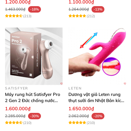
1.200.000₫
1.100.000₫
1.463.000₫
1.264.000₫
-18%
-13%
(213)
(212)
SATISFYER
LETEN
Máy rung hút Satisfyer Pro
Dương vật giả Leten rung
2 Gen 2 Đức chống nước
thụt sưởi ấm Nhật Bản kích
massage điểm G sạc pin
thích điểm G
1.600.000₫
1.650.000₫
2.285.000₫
2.062.000₫
-30%
-20%
(210)
(210)