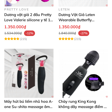
PRETTY LOVE
LETEN
Dương vật giả 2 đầu Pretty
Dương Vật Giả Leten
Love Valerie silicone y tế 12
Wearable Butterfly
chế độ rung
Bluetooth Đa Năng
1.350.000₫
1.350.000₫
1.534.000₫
1.840.000₫
-12%
-27%
(215)
(215)
Máy hút bú liếm nhũ hoa A-
Chày rung King Kong
one Su-shita massage âm
không dây massage điểm G
đạo độc đáo
sạc USB tiện lợi cao cấp