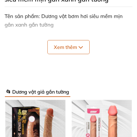
Tên sản phẩm: Dương vật bơm hơi siêu mềm mịn
gân xanh gắn tường
Mã sản phẩm: DV03C
Xem thêm
Thể loại: Dương vật giả bơm hơi
, Dương vật giả gắn
tường
, Đồ chơi cho nữ
Đối tượng sử dụng: Các chị em phụ nữ
và
các cặp đôi
muốn trải nghiệm cảm giác mới mẻ hơn khi ân ái
📂 Dương vật giả gắn tường
Tính năng: Giải tỏa nhu cầu sinh lý cho phái nữ
Chất liệu: Silicone
, polymer cao cấp
Màu sắc: Dương vật màu da
, dây bơm hơi màu đen