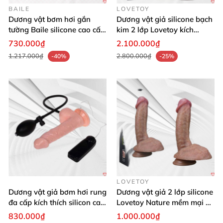
lây nhiễm
các bệnh qua đường tình dục.
BAILE
LOVETOY
Dương vật bơm hơi gắn
Dương vật giả silicone bạch
tường Baile silicone cao cấp
kim 2 lớp Lovetoy kích
mềm mại
thước lớn
730.000₫
2.100.000₫
1.217.000₫
2.800.000₫
-40%
-25%
LOVETOY
Dương vật giả bơm hơi rung
Dương vật giả 2 lớp silicone
đa cấp kích thích silicon cao
Lovetoy Nature mềm mại an
cấp
toàn sức khỏe
830.000₫
1.000.000₫