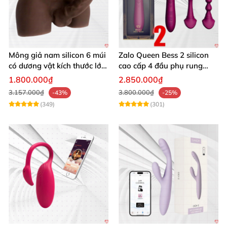
Mông giả nam silicon 6 múi
Zalo Queen Bess 2 silicon
có dương vật kích thước lớn
cao cấp 4 đầu phụ rung
cực thật
nhiệt đa điểm
1.800.000₫
2.850.000₫
3.157.000₫
3.800.000₫
-43%
-25%
(349)
(301)