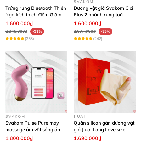
SVAKOM
Trứng rung Bluetooth Thiên
Dương vật giả Svakom Cici
Nga kích thích điểm G âm
Plus 2 nhánh rung toả
vật thay đổi không khí yêu
nhiệt, điều khiển app
1.600.000₫
1.600.000₫
2.346.000₫
2.077.000₫
-32%
-23%
(258)
(242)
SVAKOM
JIUAI
Svakom Pulse Pure máy
Quần silicon gắn dương vật
massage âm vật sóng áp
giả Jiuai Long Love size L
lực điều khiển app cao cấp
cho nữ les
1.800.000₫
1.690.000₫