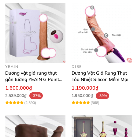
YEAIN
DIBE
Dương vật giả rung thụt
Dương Vật Giả Rung Thụt
gắn tường YEAIN G Point
Tỏa Nhiệt Silicon Mềm Mại
tỏa nhiệt điều khiển từ xa
1.600.000₫
1.190.000₫
2.539.000₫
1.950.000₫
-37%
-39%
(2,590)
(368)