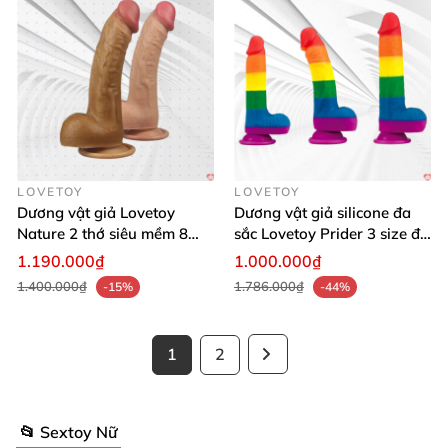
LOVETOY
LOVETOY
Dương vật giả Lovetoy
Dương vật giả silicone đa
Nature 2 thớ siêu mềm 8
sắc Lovetoy Prider 3 size đa
inch thật
năng
1.190.000₫
1.000.000₫
1.400.000₫
1.786.000₫
-15%
-44%
1
2
📂 Sextoy Nữ