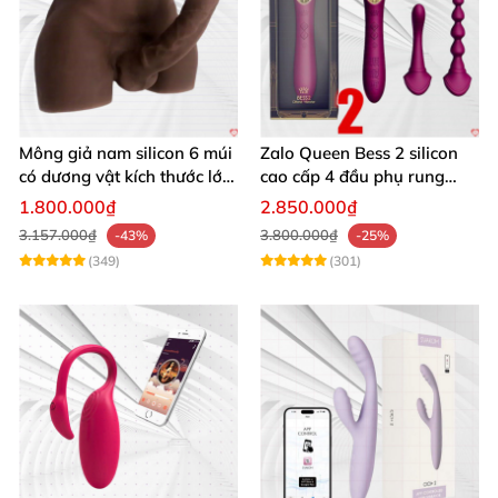
Mông giả nam silicon 6 múi
Zalo Queen Bess 2 silicon
có dương vật kích thước lớn
cao cấp 4 đầu phụ rung
cực thật
nhiệt đa điểm
1.800.000₫
2.850.000₫
3.157.000₫
3.800.000₫
-43%
-25%
(349)
(301)