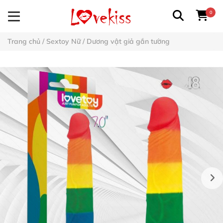
0
Trang chủ
/
Sextoy Nữ
/
Dương vật giả gắn tường