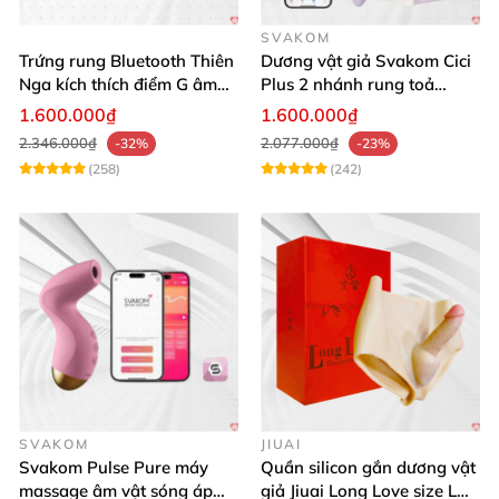
SVAKOM
Trứng rung Bluetooth Thiên
Dương vật giả Svakom Cici
Nga kích thích điểm G âm
Plus 2 nhánh rung toả
vật thay đổi không khí yêu
nhiệt, điều khiển app
1.600.000₫
1.600.000₫
2.346.000₫
2.077.000₫
-32%
-23%
(258)
(242)
SVAKOM
JIUAI
Svakom Pulse Pure máy
Quần silicon gắn dương vật
massage âm vật sóng áp
giả Jiuai Long Love size L