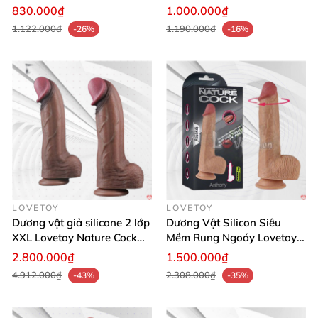
cấp
toàn sức khỏe
830.000₫
1.000.000₫
1.122.000₫
1.190.000₫
-26%
-16%
LOVETOY
LOVETOY
Dương vật giả silicone 2 lớp
Dương Vật Silicon Siêu
XXL Lovetoy Nature Cock
Mềm Rung Ngoáy Lovetoy
siêu chân thật
Anthony Mỹ Chính Hãng
2.800.000₫
1.500.000₫
4.912.000₫
2.308.000₫
-43%
-35%