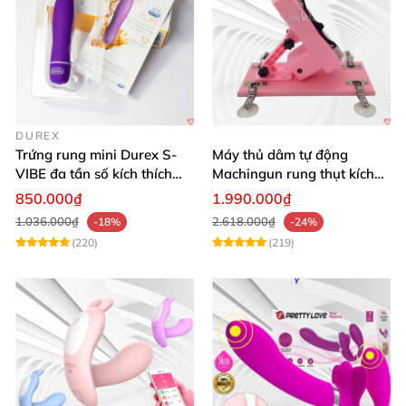
DUREX
Trứng rung mini Durex S-
Máy thủ dâm tự động
VIBE đa tần số kích thích
Machingun rung thụt kích
điểm G
thích âm đạo cực phê
850.000₫
1.990.000₫
1.036.000₫
2.618.000₫
-18%
-24%
(220)
(219)