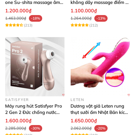
one Su-shita massage âm
không dây massage điểm G
đạo độc đáo
sạc USB tiện lợi cao cấp
1.200.000₫
1.100.000₫
1.463.000₫
1.264.000₫
-18%
-13%
(213)
(212)
SATISFYER
LETEN
Máy rung hút Satisfyer Pro
Dương vật giả Leten rung
2 Gen 2 Đức chống nước
thụt sưởi ấm Nhật Bản kích
massage điểm G sạc pin
thích điểm G
1.600.000₫
1.650.000₫
2.285.000₫
2.062.000₫
-30%
-20%