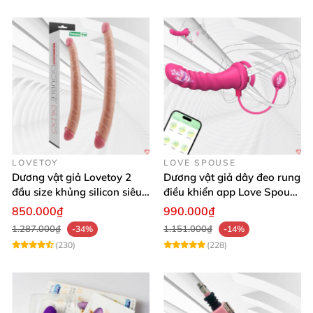
LOVETOY
LOVE SPOUSE
Dương vật giả Lovetoy 2
Dương vật giả dây đeo rung
đầu size khủng silicon siêu
điều khiển app Love Spouse
mềm có thể uốn
thỏa mãn
850.000₫
990.000₫
1.287.000₫
1.151.000₫
-34%
-14%
(230)
(228)