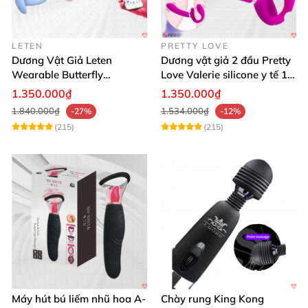
LETEN
PRETTY LOVE
Dương Vật Giả Leten
Dương vật giả 2 đầu Pretty
Wearable Butterfly
Love Valerie silicone y tế 12
Bluetooth Đa Năng
chế độ rung
1.350.000₫
1.350.000₫
1.840.000₫
1.534.000₫
-27%
-12%
(215)
(215)
Máy hút bú liếm nhũ hoa A-
Chày rung King Kong