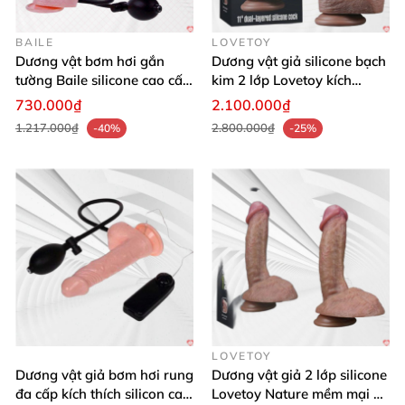
tuyệt đối không sử dụng chung
với người khác khi
chưa rõ về tình hình sức khỏe
và lịch sử tình trường
BAILE
LOVETOY
Dương vật bơm hơi gắn
Dương vật giả silicone bạch
của người đó
để tránh lây nhiễm
các bệnh qua
tường Baile silicone cao cấp
kim 2 lớp Lovetoy kích
đường tình dục
nhé.
mềm mại
thước lớn
730.000₫
2.100.000₫
1.217.000₫
2.800.000₫
-40%
-25%
LOVETOY
Dương vật giả bơm hơi rung
Dương vật giả 2 lớp silicone
đa cấp kích thích silicon cao
Lovetoy Nature mềm mại an