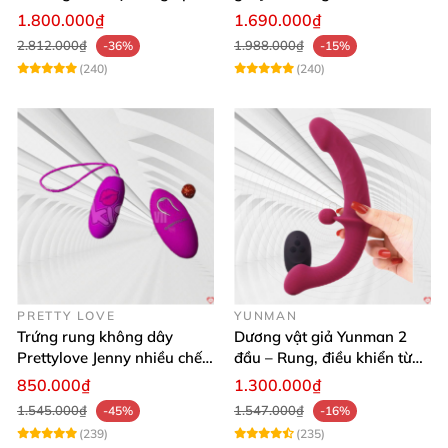
lực điều khiển app cao cấp
cho nữ les
1.800.000₫
1.690.000₫
2.812.000₫
1.988.000₫
-36%
-15%
(240)
(240)
PRETTY LOVE
YUNMAN
Trứng rung không dây
Dương vật giả Yunman 2
Prettylove Jenny nhiều chế
đầu – Rung, điều khiển từ
độ rung silicone Nhật
xa cho les cực phê
850.000₫
1.300.000₫
1.545.000₫
1.547.000₫
-45%
-16%
(239)
(235)