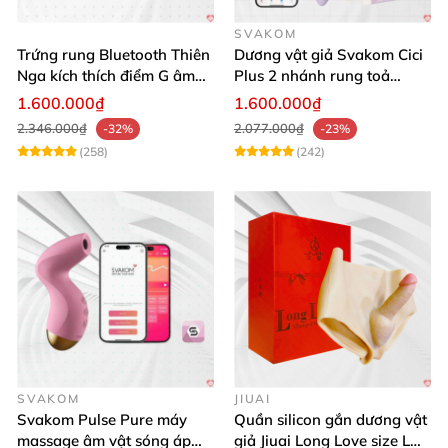
SVAKOM
Trứng rung Bluetooth Thiên
Dương vật giả Svakom Cici
Nga kích thích điểm G âm
Plus 2 nhánh rung toả
vật thay đổi không khí yêu
nhiệt, điều khiển app
1.600.000₫
1.600.000₫
2.346.000₫
2.077.000₫
-32%
-23%
(258)
(242)
SVAKOM
JIUAI
Svakom Pulse Pure máy
Quần silicon gắn dương vật
massage âm vật sóng áp
giả Jiuai Long Love size L