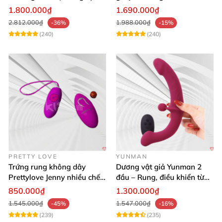
lực điều khiển app cao cấp
cho nữ les
1.800.000₫
1.690.000₫
2.812.000₫
1.988.000₫
-36%
-15%
(240)
(240)
PRETTY LOVE
YUNMAN
Trứng rung không dây
Dương vật giả Yunman 2
Prettylove Jenny nhiều chế
đầu – Rung, điều khiển từ
độ rung silicone Nhật
xa cho les cực phê
850.000₫
1.300.000₫
1.545.000₫
1.547.000₫
-45%
-16%
(239)
(235)