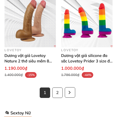
LOVETOY
LOVETOY
Dương vật giả Lovetoy
Dương vật giả silicone đa
Nature 2 thớ siêu mềm 8
sắc Lovetoy Prider 3 size đa
inch thật
năng
1.190.000₫
1.000.000₫
1.400.000₫
1.786.000₫
-15%
-44%
1
2
📂 Sextoy Nữ