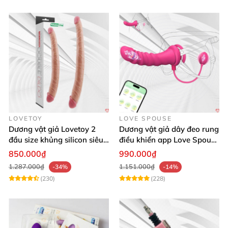
LOVETOY
LOVE SPOUSE
Dương vật giả Lovetoy 2
Dương vật giả dây đeo rung
đầu size khủng silicon siêu
điều khiển app Love Spouse
mềm có thể uốn
thỏa mãn
850.000₫
990.000₫
1.287.000₫
1.151.000₫
-34%
-14%
(230)
(228)