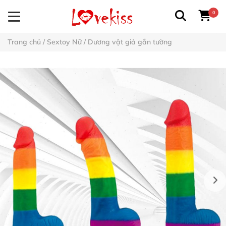
0
Trang chủ
/
Sextoy Nữ
/
Dương vật giả gắn tường