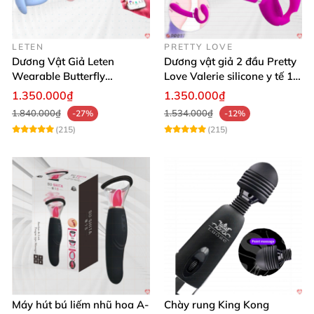
LETEN
PRETTY LOVE
Dương Vật Giả Leten
Dương vật giả 2 đầu Pretty
Wearable Butterfly
Love Valerie silicone y tế 12
Bluetooth Đa Năng
chế độ rung
1.350.000₫
1.350.000₫
1.840.000₫
1.534.000₫
-27%
-12%
(215)
(215)
Máy hút bú liếm nhũ hoa A-
Chày rung King Kong