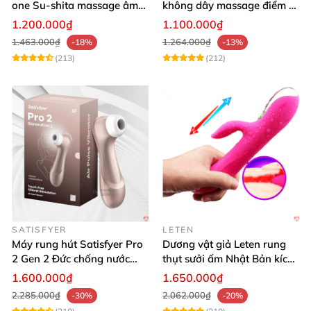
one Su-shita massage âm
không dây massage điểm G
đạo độc đáo
sạc USB tiện lợi cao cấp
1.200.000₫
1.100.000₫
1.463.000₫
1.264.000₫
-18%
-13%
(213)
(212)
SATISFYER
LETEN
Máy rung hút Satisfyer Pro
Dương vật giả Leten rung
2 Gen 2 Đức chống nước
thụt sưởi ấm Nhật Bản kích
massage điểm G sạc pin
thích điểm G
1.600.000₫
1.650.000₫
2.285.000₫
2.062.000₫
-30%
-20%