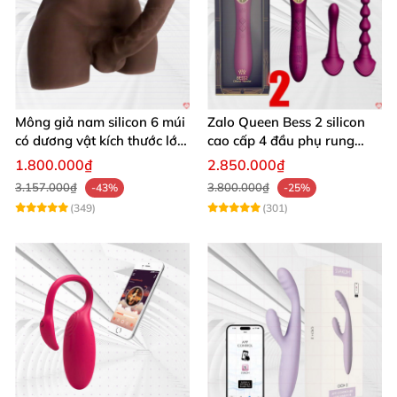
Mông giả nam silicon 6 múi
Zalo Queen Bess 2 silicon
có dương vật kích thước lớn
cao cấp 4 đầu phụ rung
cực thật
nhiệt đa điểm
1.800.000₫
2.850.000₫
3.157.000₫
3.800.000₫
-43%
-25%
(349)
(301)