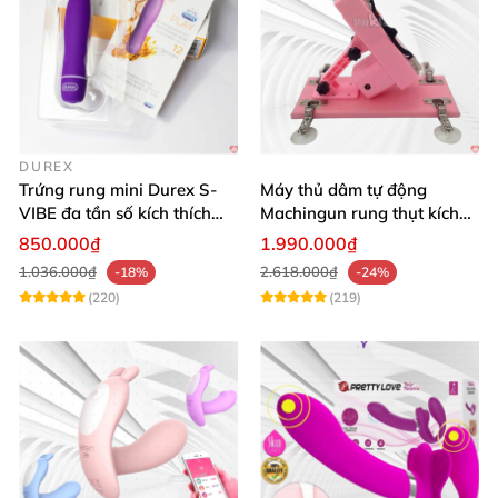
DUREX
Trứng rung mini Durex S-
Máy thủ dâm tự động
VIBE đa tần số kích thích
Machingun rung thụt kích
điểm G
thích âm đạo cực phê
850.000₫
1.990.000₫
1.036.000₫
2.618.000₫
-18%
-24%
(220)
(219)