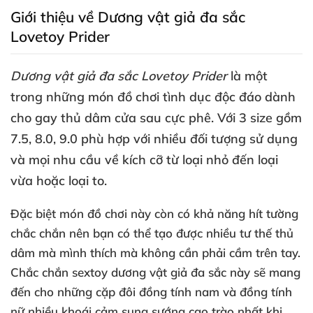
Giới thiệu về Dương vật giả đa sắc
Lovetoy Prider
Dương vật giả đa sắc Lovetoy Prider
là một
trong
những món đồ chơi tình dục độc đáo dành
cho gay thủ dâm cửa sau cực phê
. Với 3 size gồm
7.5
, 8.0
, 9.0 phù hợp
với nhiều đối tượng sử dụng
và
mọi nhu cầu về kích cỡ từ loại nhỏ đến loại
vừa
hoặc loại to.
Đặc biệt món đồ chơi này còn có khả năng hít tường
chắc chắn nên bạn
có thể tạo
được nhiều tư thế thủ
dâm
mà mình thích
mà không cần phải cầm trên tay
.
Chắc chắn sextoy dương vật giả đa sắc này
sẽ mang
đến cho
những cặp đôi đồng tính nam
và đồng tính
nữ nhiều khoái cảm sung sướng cao trào nhất khi