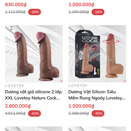
cấp
toàn sức khỏe
830.000₫
1.000.000₫
1.122.000₫
1.190.000₫
-26%
-16%
LOVETOY
LOVETOY
Dương vật giả silicone 2 lớp
Dương Vật Silicon Siêu
XXL Lovetoy Nature Cock
Mềm Rung Ngoáy Lovetoy
siêu chân thật
Anthony Mỹ Chính Hãng
2.800.000₫
1.500.000₫
4.912.000₫
2.308.000₫
-43%
-35%