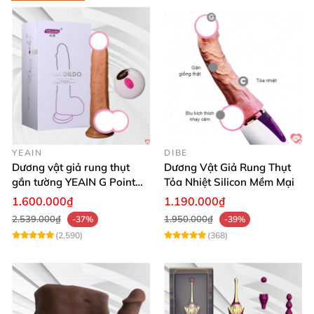
YEAIN
DIBE
Dương vật giả rung thụt
Dương Vật Giả Rung Thụt
gắn tường YEAIN G Point
Tỏa Nhiệt Silicon Mềm Mại
tỏa nhiệt điều khiển từ xa
1.600.000₫
1.190.000₫
2.539.000₫
1.950.000₫
-37%
-39%
(2,590)
(368)