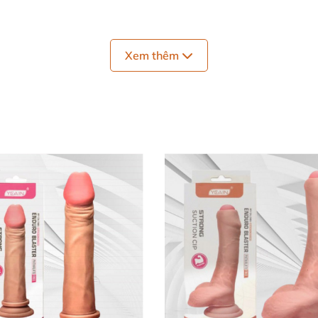
Xem thêm
.
t giả Lovetoy Nature 2 thớ siêu mềm mịn DV
ềm mịn DV58E
được cấu tạo từ silicon mềm mịn
, mang lại 
ới khi thủ dâm
. Không
những vậy chất liệu
của món đồ ch