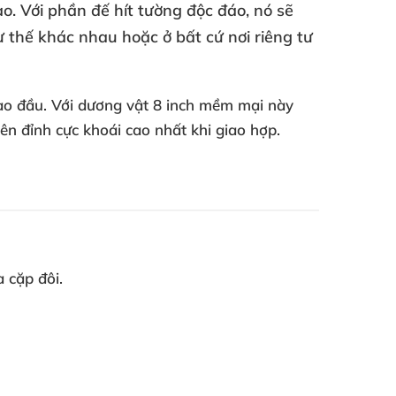
ào
. Với phần đế hít tường độc đáo
, nó
sẽ
ư thế khác nhau
hoặc ở
bất cứ nơi
riêng tư
dạo đầu
. Với dương vật 8 inch mềm mại này
ên đỉnh cực khoái cao nhất khi giao hợp.
a cặp đôi.