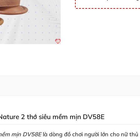
y Nature 2 thớ siêu mềm mịn DV58E
u mềm mịn DV58E
là dòng đồ chơi người lớn cho nữ th