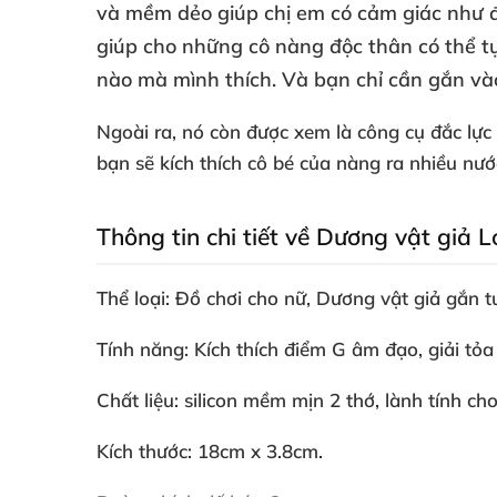
và mềm dẻo giúp chị em có cảm giác như
giúp cho
những cô nàng độc thân
có thể 
nào
mà mình thích
. Và bạn chỉ cần gắn v
Ngoài ra
, nó còn
được xem là công cụ đắc lực
bạn
sẽ kích thích cô bé
của nàng ra nhiều nư
Thông tin chi tiết về Dương vật giả
Thể loại: Đồ chơi cho nữ
, Dương vật giả gắn t
Tính năng: Kích thích điểm G âm đạo
, giải tỏ
Chất liệu: silicon mềm mịn 2 thớ
, lành tính ch
Kích thước: 18cm x 3.8cm.