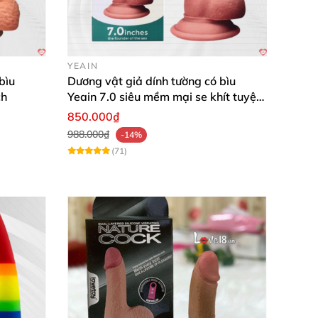
YEAIN
 dụng.
bìu
Dương vật giả dính tường có bìu
ch
Yeain 7.0 siêu mềm mại se khít tuyệt
cầm dương vật ở trên tay
để tự sướng.
vời
850.000₫
988.000₫
-14%
(71)