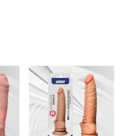
58E
cảm giác êm ái khi đút vào sâu bên trong âm
ơi này còn lành tính cho da bảo đảm an toàn