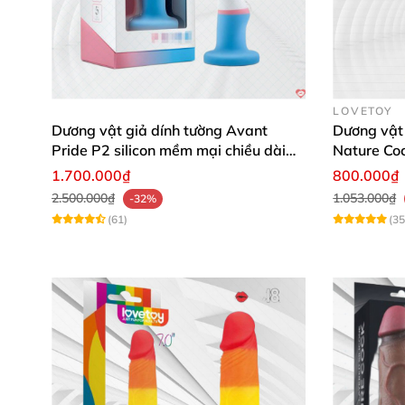
LOVETOY
Dương vật giả dính tường Avant
Dương vật 
Pride P2 silicon mềm mại chiều dài
Nature Co
15cm
1.700.000₫
800.000₫
2.500.000₫
1.053.000₫
-32%
(61)
(35