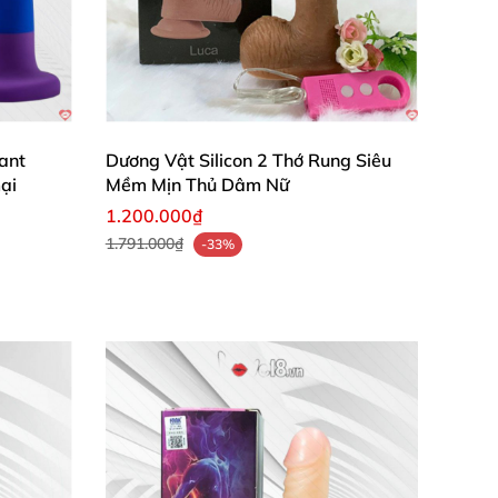
ant
Dương Vật Silicon 2 Thớ Rung Siêu
ại
Mềm Mịn Thủ Dâm Nữ
1.200.000₫
1.791.000₫
-33%