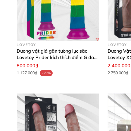
LOVETOY
LOVETOY
Dương vật giả gắn tường lục sắc
Dương Vật 
Lovetoy Prider kích thích điểm G đa
Lovetoy XX
năng
800.000₫
2.400.000
1.127.000₫
2.759.000₫
-29%