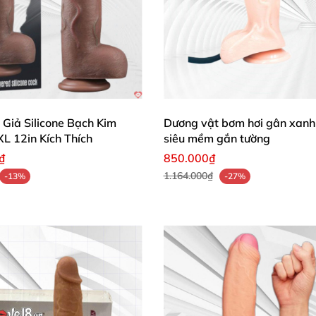
Giả Silicone Bạch Kim
Dương vật bơm hơi gân xanh 
L 12in Kích Thích
siêu mềm gắn tường
₫
850.000₫
1.164.000₫
-13%
-27%