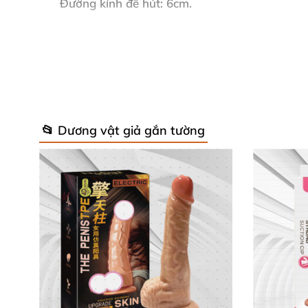
Đường kính đế hút: 6cm.
Màu sắc: Màu Da
và màu Nâu.
Đặc điểm: Hti1 tường
, bẻ cong
, nhiều gân cộm
Thiết kế: Hơi cong nhẹ.
📂 Dương vật giả gắn tường
Chống nước: Không thấm nước 100%.
Thương hiệu: Lovetoy.
Xuất xứ: Mỹ.
Cấu tạo
và công dụng
của Dương vậ
Dương vật giả Lovetoy Nature 2 thớ siêu m
đạo
và không gây đau hay khó chịu cho nữ gi