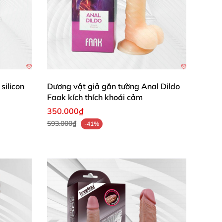
silicon
Dương vật giả gắn tường Anal Dildo
Faak kích thích khoái cảm
350.000₫
593.000₫
-41%