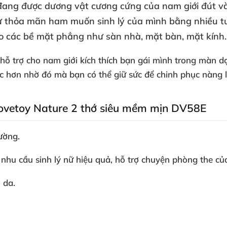
 đang
được dương vật cương cứng
của nam giới đút v
tự thỏa mãn ham muốn sinh lý
của mình bằng nhiều t
ào
các bề mặt phẳng như sàn nhà
, mặt bàn
, mặt kính.
 hỗ trợ cho nam giới kích thích bạn gái mình trong màn 
ớc hơn nhờ đó
mà bạn
có thể giữ sức
để chinh phục nàng l
 Lovetoy Nature 2 thớ siêu mềm mịn DV58E
ường.
a nhu cầu sinh lý nữ hiệu quả
, hỗ trợ chuyện phòng the
củ
o da.