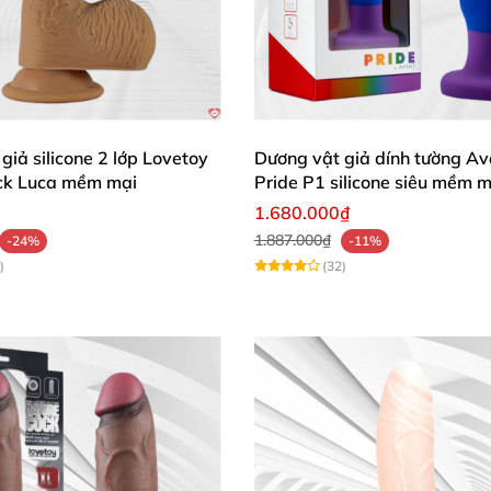
giả silicone 2 lớp Lovetoy
Dương vật giả dính tường Av
ck Luca mềm mại
Pride P1 silicone siêu mềm m
1.680.000₫
1.887.000₫
-24%
-11%
)
(32)