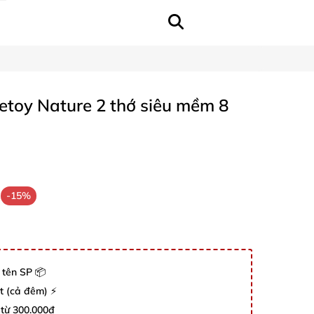
etoy Nature 2 thớ siêu mềm 8
-15%
 tên SP 📦
út (cả đêm) ⚡
 từ 300.000đ