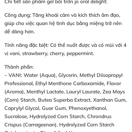
Chi tiết sản phẩm gel bôi trơn jo oral delight:
Công dụng: Tăng khoái cảm
và kích thích âm đạo
,
giúp cho việc quan hệ tình dục bằng miệng trở nên
dễ dàng hơn.
Tính năng
đặc biệt: Có thể nuốt
được
và có mùi
với 4
vị vani
, strawberry
, cherry
, peppermint.
Thành phần:
– VANI: Water (Aqua)
, Glycerin
, Methyl Diisopropyl
Professional
, Ethyl Menthone Carboxamide
, Flavor
(Aroma)
, Menthyl Lactate
, Lauryl Laurate
, Zea Mays
(Corn) Starch
, Butea Superba Extract
, Xanthan Gum
,
Caprylyl Glycol
, Guar Gum
, Phenoxyethanol
,
Sucralose
, Hydrolyzed Corn Starch
, Chrondrus
Crispus (Carrageenan)
, Hydrolyzed Corn Starch