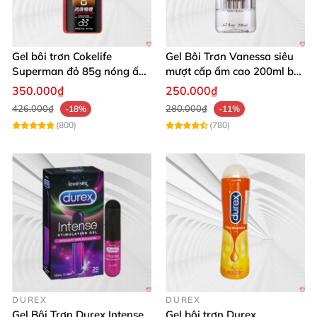
Gel bôi trơn Cokelife
Gel Bôi Trơn Vanessa siêu
Superman đỏ 85g nóng ấm
mượt cấp ẩm cao 200ml bôi
tăng khoái cảm giảm đau
trơn & mát xa cơ thể
350.000₫
250.000₫
rát
426.000₫
280.000₫
-18%
-11%
(800)
(780)
DUREX
DUREX
Gel Bôi Trơn Durex Intense
Gel bôi trơn Durex