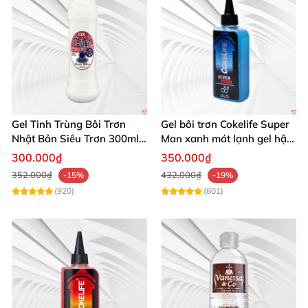
Gel Tinh Trùng Bôi Trơn
Gel bôi trơn Cokelife Super
Nhật Bản Siêu Trơn 300ml
Man xanh mát lạnh gel hậu
Cao Cấp
môn gay
300.000₫
350.000₫
352.000₫
432.000₫
-15%
-19%
(920)
(801)