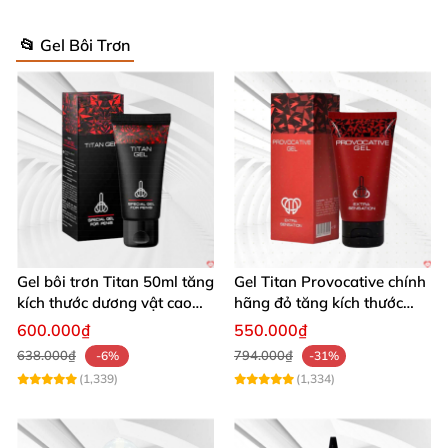
📂 Gel Bôi Trơn
Gel bôi trơn Titan 50ml tăng
Gel Titan Provocative chính
kích thước dương vật cao
hãng đỏ tăng kích thước
cấp Nga
dương vật cho Nam 50ml
600.000₫
550.000₫
638.000₫
794.000₫
-6%
-31%
(1,339)
(1,334)