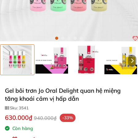
Gel bôi trơn Jo Oral Delight quan hệ miệng
tăng khoái cảm vị hấp dẫn
Sku:
3541
630.000₫
940.000₫
-33%
Còn hàng