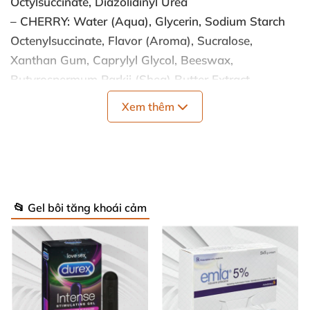
Octylsuccinate
, Diazolidinyl Urea
– CHERRY: Water (Aqua)
, Glycerin
, Sodium Starch
Octenylsuccinate
, Flavor (Aroma), Sucralose
,
Xanthan Gum
, Caprylyl Glycol
, Beeswax
,
Butyrospermum Parkii (Shea) Butter Extract
,
Hydrated Silica
, Mentha Piperita (Peppermint)
Xem thêm
Extract
, Menthol, Diazolidinyl Urea
, Phenoxyethanol
,
Carrageenan
, Butea Superba Extract, Cyamopsis
Tetragonoloba (Guar) Gum
, Red 40 (CI 16035)
– BẠC HÀ: Water (Aqua)
, Glycerin
, Sodium Starch
Octenylsuccinate
, Flavor (Aroma), Sucralose
,
📂 Gel bôi tăng khoái cảm
Xanthan Gum
, Caprylyl Glycol
, Beeswax
,
Butyrospermum Parkii (Shea) Butter Extract
,
Hydrated Silica
, Mentha Piperita (Peppermint)
Extract
, Menthol, Diazolidinyl Urea
, Phenoxyethanol
,
Carrageenan
, Butea Superba Extract, Cyamopsis