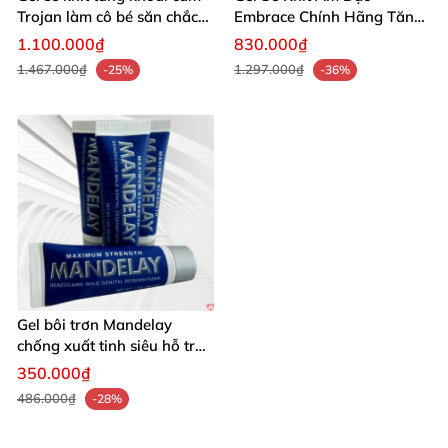
Trojan làm cô bé săn chắc
Embrace Chính Hãng Tăng
nữ
Độ Khít Tự Nhiên
1.100.000₫
830.000₫
1.467.000₫
1.297.000₫
-25%
-36%
Gel bôi trơn Mandelay
chống xuất tinh siêu hỗ trợ
sinh lý nam
350.000₫
486.000₫
-28%