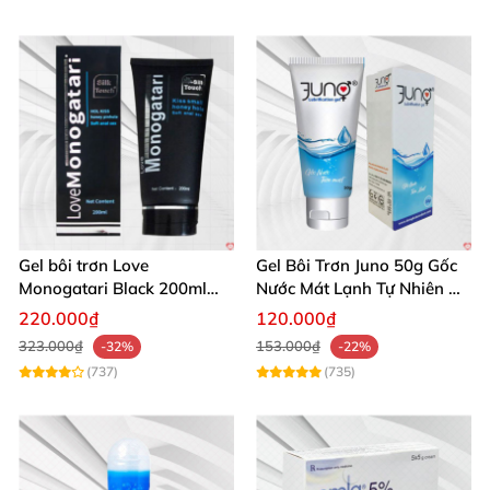
Gel bôi trơn Love
Gel Bôi Trơn Juno 50g Gốc
Monogatari Black 200ml
Nước Mát Lạnh Tự Nhiên An
gốc nước không mùi an
Toàn
220.000₫
120.000₫
toàn
323.000₫
153.000₫
-32%
-22%
(737)
(735)