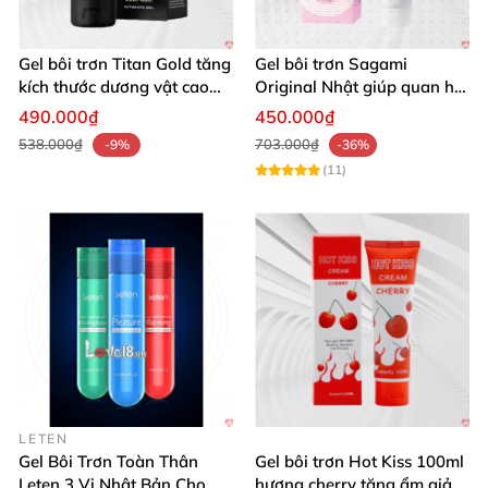
Gel bôi trơn Titan Gold tăng
Gel bôi trơn Sagami
kích thước dương vật cao
Original Nhật giúp quan hệ
cấp nhập khẩu Nga
trơn tru dễ chịu an toàn
490.000₫
450.000₫
538.000₫
703.000₫
-9%
-36%
(11)
LETEN
Gel Bôi Trơn Toàn Thân
Gel bôi trơn Hot Kiss 100ml
Leten 3 Vị Nhật Bản Cho
hương cherry tăng ẩm giảm