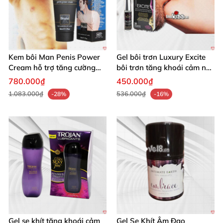
Kem bôi Man Penis Power
Gel bôi trơn Luxury Excite
Cream hỗ trợ tăng cường
bôi trơn tăng khoái cảm nữ
sinh lý nam tặng quà hấp
nhập Mỹ
780.000₫
450.000₫
dẫn
1.083.000₫
536.000₫
-28%
-16%
Gel se khít tăng khoái cảm
Gel Se Khít Âm Đạo