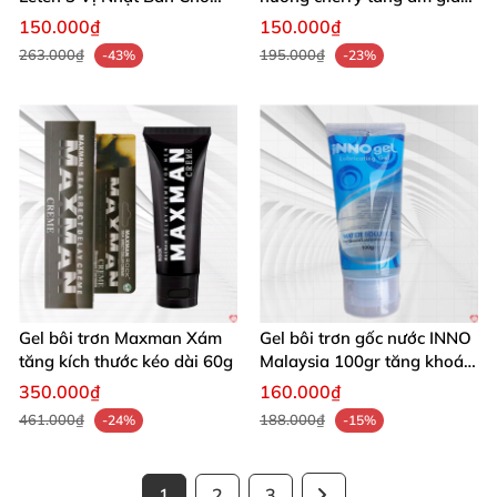
Nam Nữ
khô rát
150.000₫
150.000₫
263.000₫
195.000₫
-43%
-23%
Gel bôi trơn Maxman Xám
Gel bôi trơn gốc nước INNO
tăng kích thước kéo dài 60g
Malaysia 100gr tăng khoái
cảm
350.000₫
160.000₫
461.000₫
188.000₫
-24%
-15%
1
2
3