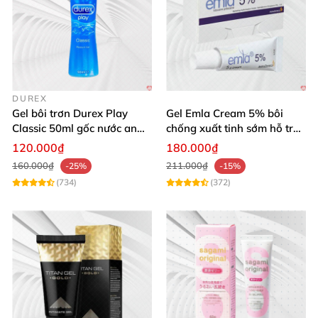
DUREX
Gel bôi trơn Durex Play
Gel Emla Cream 5% bôi
Classic 50ml gốc nước an
chống xuất tinh sớm hỗ trợ
toàn tăng độ ẩm âm đạo
quan hệ lâu
120.000₫
180.000₫
160.000₫
211.000₫
-25%
-15%
(734)
(372)