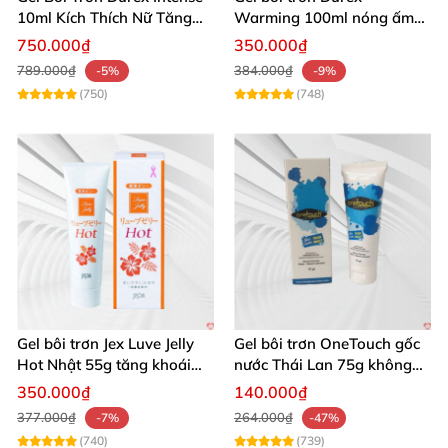
10ml Kích Thích Nữ Tăng
Warming 100ml nóng ấm
Khoái Cảm
kích thích quan hệ
750.000₫
350.000₫
789.000₫
384.000₫
-5%
-9%
(750)
(748)
Gel bôi trơn Jex Luve Jelly
Gel bôi trơn OneTouch gốc
Hot Nhật 55g tăng khoái
nước Thái Lan 75g không
cảm nữ giới
gây kích ứng
350.000₫
140.000₫
377.000₫
264.000₫
-7%
-47%
(740)
(739)