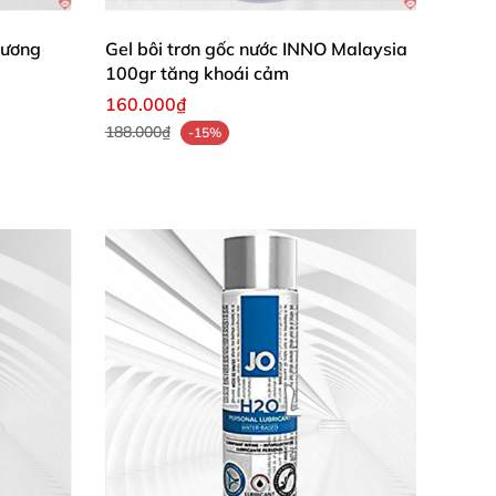
hương
Gel bôi trơn gốc nước INNO Malaysia
100gr tăng khoái cảm
160.000₫
188.000₫
-15%