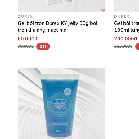
DUREX
DUREX
Gel bôi trơn Durex KY Jelly 50g bôi
Gel bôi tr
trơn dịu nhẹ mượt mà
100ml tăn
60.000₫
200.000₫
78.000₫
303.000₫
-23%