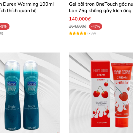
rơn Durex Warming 100ml
Gel bôi trơn OneTouch gốc n
goài về
ch thích quan hệ
Lan 75g không gây kích ứng
140.000₫
ớc khi mang ra thị trường
264.000₫
-9%
-47%
ắc mắc cho khách hàng
8)
(739)
toàn quốc
.