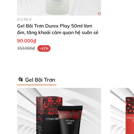
DUREX
Gel Bôi Trơn Durex Play 50ml làm
ẩm, tăng khoái cảm quan hệ suôn sẻ
90.000₫
153.000₫
-41%
📂 Gel Bôi Trơn