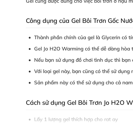
Gel
cũng
được dùng cho việc bôi trơn ở hậu m
Công dụng
của Gel Bôi Trơn Gốc N
Thành phần chính
của gel là Glycerin có
Gel Jo H2O Warming
có thể dễ dàng hòa 
Nếu bạn sử dụng đồ chơi tình dục
thì bạn
Với loại gel này
, bạn
cũng
có thể sử dụng 
Sản phẩm này
có thể sử dụng cho cả na
Cách sử dụng Gel Bôi Trơn Jo H2O 
Lấy 1 lượng gel thích hợp cho rat ay
Sau đó
, bôi vào dương vật
hoặc âm đạo