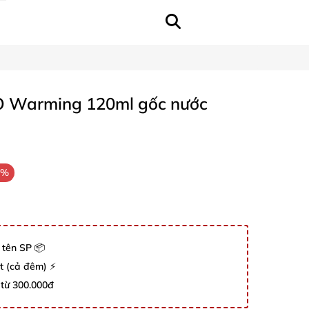
2O Warming 120ml gốc nước
2%
 tên SP 📦
út (cả đêm) ⚡
 từ 300.000đ