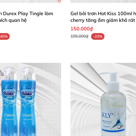
ơn Durex Play Tingle làm
Gel bôi trơn Hot Kiss 100ml 
hích quan hệ
cherry tăng ẩm giảm khô rát
150.000₫
195.000₫
-45%
-23%