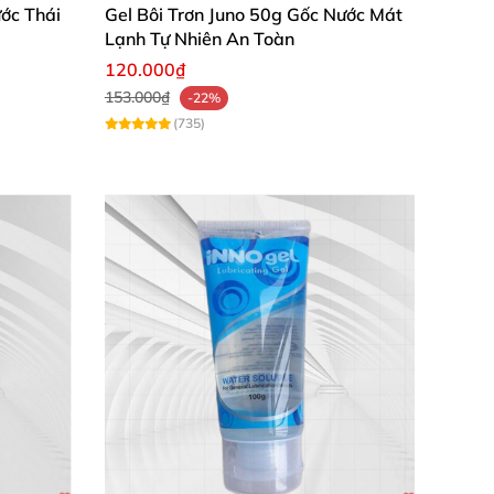
ước Thái
Gel Bôi Trơn Juno 50g Gốc Nước Mát
Lạnh Tự Nhiên An Toàn
120.000₫
153.000₫
-22%
(735)