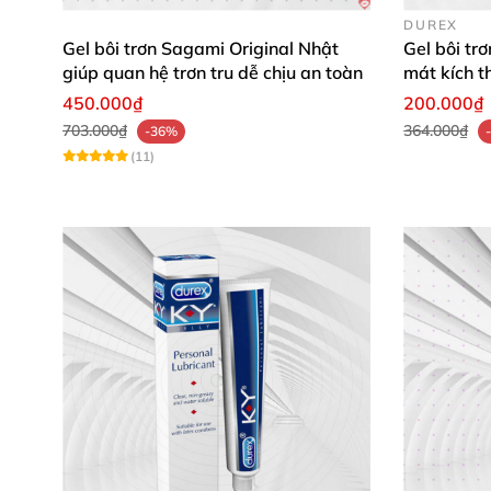
DUREX
Gel bôi trơn Sagami Original Nhật
Gel bôi tr
giúp quan hệ trơn tru dễ chịu an toàn
mát kích t
450.000₫
200.000₫
703.000₫
364.000₫
-36%
(11)