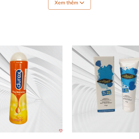
Xem thêm
bạn thấy chưa đủ
. Nhưng chỉ tăng thêm
với 1 lượng thíc
 cơ quan sinh dục cho có cảm giác thoải mái
ước Jo H2O Warming 120ml
đọc kỹ
những hướng dẫn sử dụng
và thành phần
của gel.
ùng
, cảnh báo khi sử dụng khác nhau cho nên bạn nên đ
chức năng
của nó là bôi trơn toàn thân
hoặc
những chỗ
m
a mình.
ười lại bằng nước sạch
để tránh gây rít khó chịu cho cơ th
lượng tốt
và giá cả phải chăng
. BênWebsite.vn chúng tôi