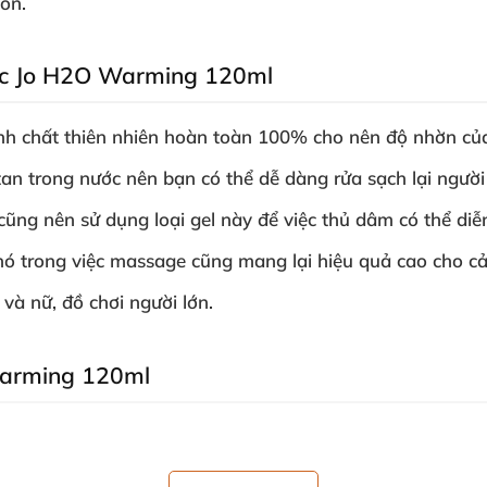
ôn.
ước Jo H2O Warming 120ml
 tính chất thiên nhiên hoàn toàn 100% cho nên độ nhờn
củ
tan trong nước nên bạn
có thể dễ dàng rửa sạch lại người
cũng nên sử dụng loại gel này
để việc thủ dâm
có thể diễ
nó trong việc massage
cũng mang lại hiệu quả cao cho cả 
m
và nữ
, đồ chơi người lớn.
Warming 120ml