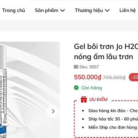
Trang chủ
Sản phẩm
Thương hiệu
Liên hệ
Gel bôi trơn Jo H
nóng ấm lâu trơn
Sku:
3557
550.000₫
705.000₫
-2
Còn hàng
ƯU ĐIỂM
Giao hàng kín đáo - Che
Ship hỏa tốc 30 - 60 ph
Miễn Ship cho đơn hàng