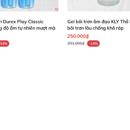
ơn Durex Play Classic
Gel bôi trơn âm đạo KLY Thổ 
g độ ẩm tự nhiên mượt mà
bôi trơn lâu chống khô ráp
250.000₫
291.000₫
-34%
-14%