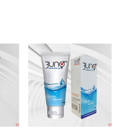
h hợp
ọc kỹ chúng
để đảm bảo an toàn.
à bạn muốn
. Bạn không nên sử dụng sai
với
ể.
 đảm bảo
với
những tiêu chí
sau đây: