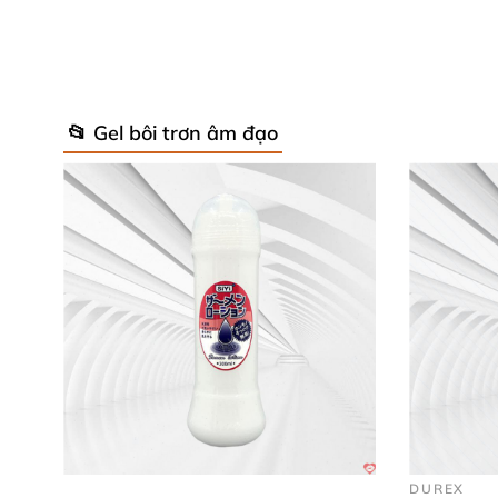
Bạn
cũng
có thể tăng thêm lượng gel
nếu 
Sau khi sử dụng xong
thì bạn nên rửa lại
📂 Gel bôi trơn âm đạo
Những lưu ý khi sử dụng Gel Gốc N
Không sử dụng gel bôi trơn khi bạn chưa 
Mỗi loại gel bôi trơn đều có
những cách d
Chỉ nên sử dụng gel ở mục đích đúng
với 
mục đích
để tránh gây hại tới sức khỏe
củ
Để xa tầm tay trẻ em
Khi bạn sử dụng xong
thì hãy rửa sạch ng
Bạn
có thể mua gel này tại Website
với chất 
DUREX