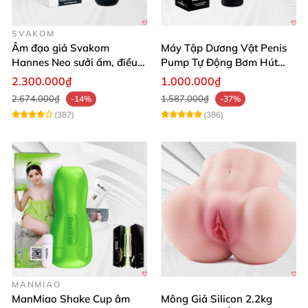
SVAKOM
Âm đạo giả Svakom
Máy Tập Dương Vật Penis
Hannes Neo sưởi ấm, điều
Pump Tự Động Bơm Hút
khiển app thông minh
Kích Thước Lớn
2.300.000₫
1.000.000₫
2.674.000₫
1.587.000₫
-14%
-37%
(387)
(386)
MANMIAO
ManMiao Shake Cup âm
Mông Giả Silicon 2.2kg