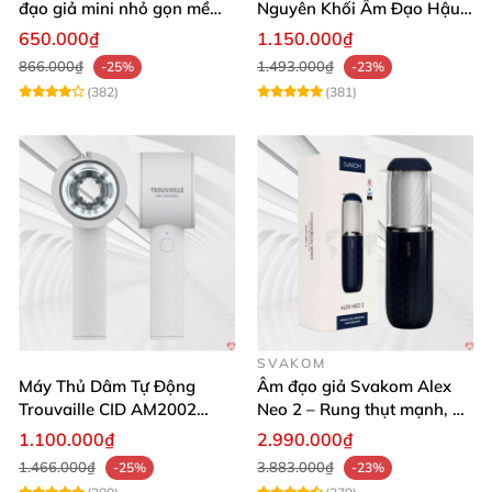
đạo giả mini nhỏ gọn mềm
Nguyên Khối Âm Đạo Hậu
mịn
Môn Siêu Thật
650.000₫
1.150.000₫
866.000₫
1.493.000₫
-25%
-23%
(382)
(381)
SVAKOM
Máy Thủ Dâm Tự Động
Âm đạo giả Svakom Alex
Trouvaille CID AM2002
Neo 2 – Rung thụt mạnh, đa
Mạnh Mẽ Dễ Lên Đỉnh
năng, cải tiến mới
1.100.000₫
2.990.000₫
1.466.000₫
3.883.000₫
-25%
-23%