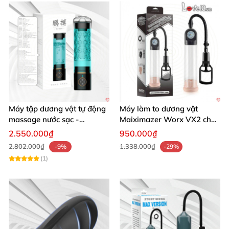
Máy tập dương vật tự động
Máy làm to dương vật
massage nước sạc -
Maiximazer Worx VX2 cho
Omysky Mighty Eagle
nam tăng kích thước
2.550.000₫
950.000₫
2.802.000₫
1.338.000₫
-9%
-29%
(1)