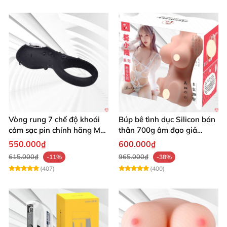
Vòng rung 7 chế độ khoái
Búp bê tình dục Silicon bán
cảm sạc pin chính hãng Mỹ
thân 700g âm đạo giả
cực phê
nguyên khối giống thật
550.000₫
600.000₫
615.000₫
965.000₫
-11%
-38%
(407)
(400)