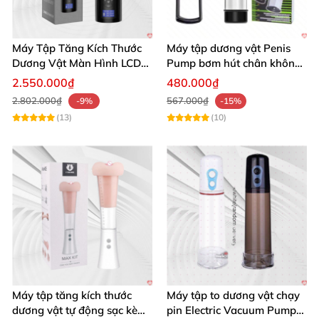
Máy Tập Tăng Kích Thước
Máy tập dương vật Penis
Dương Vật Màn Hình LCD
Pump bơm hút chân không
Massage Nước
làm to tăng kích thước cậu
2.550.000₫
480.000₫
nhỏ
2.802.000₫
567.000₫
-9%
-15%
(13)
(10)
Nhờ vào tác động rung
sẽ tăng cường sự lưu thông máu
Máy tập tăng kích thước
Máy tập to dương vật chạy
bền
và khả năng kiểm soát cương dương
, xuất tinh
.
Nh
dương vật tự động sạc kèm
pin Electric Vacuum Pump