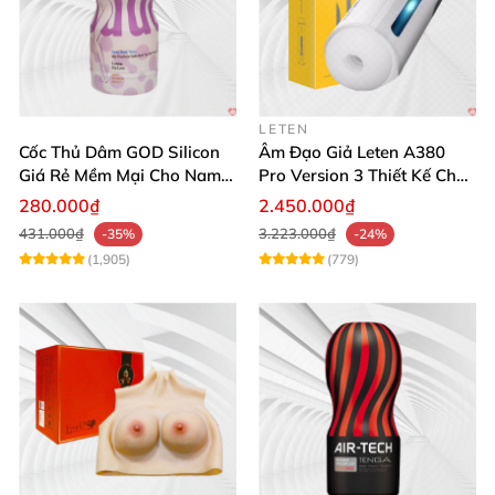
LETEN
Cốc Thủ Dâm GOD Silicon
Âm Đạo Giả Leten A380
Giá Rẻ Mềm Mại Cho Nam
Pro Version 3 Thiết Kế Chân
Giới
Thực
280.000₫
2.450.000₫
431.000₫
3.223.000₫
-35%
-24%
(1,905)
(779)