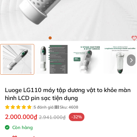
Luoge LG110 máy tập dương vật to khỏe màn
hình LCD pin sạc tiện dụng
|
5 đánh giá
|
Sku:
4608
2.000.000₫
2.941.000₫
-32%
Còn hàng