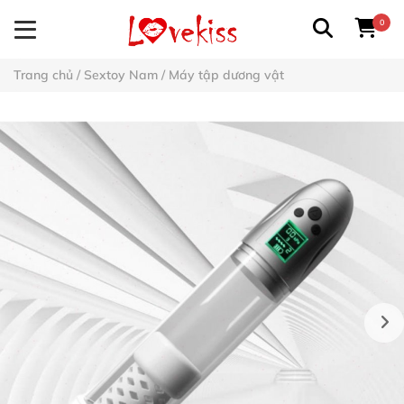
0
Trang chủ
/
Sextoy Nam
/
Máy tập dương vật