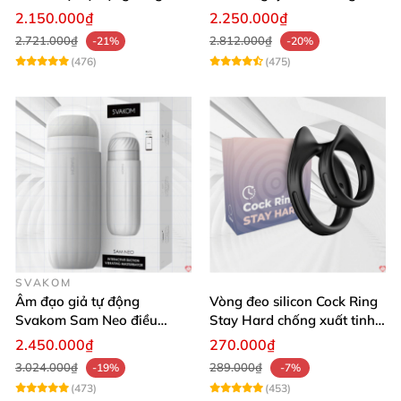
chế độ
cấp giá rẻ
2.150.000₫
2.250.000₫
2.721.000₫
2.812.000₫
-21%
-20%
(476)
(475)
SVAKOM
Âm đạo giả tự động
Vòng đeo silicon Cock Ring
Svakom Sam Neo điều
Stay Hard chống xuất tinh
khiển app webcam cao cấp
sớm
2.450.000₫
270.000₫
3.024.000₫
289.000₫
-19%
-7%
(473)
(453)