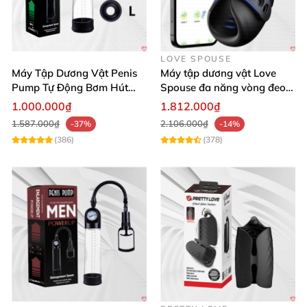
LOVE SPOUSE
Máy Tập Dương Vật Penis
Máy tập dương vật Love
Pump Tự Động Bơm Hút
Spouse đa năng vòng đeo
Kích Thước Lớn
điều khiển qua app tiện lợi
1.000.000₫
1.812.000₫
1.587.000₫
2.106.000₫
-37%
-14%
(386)
(378)