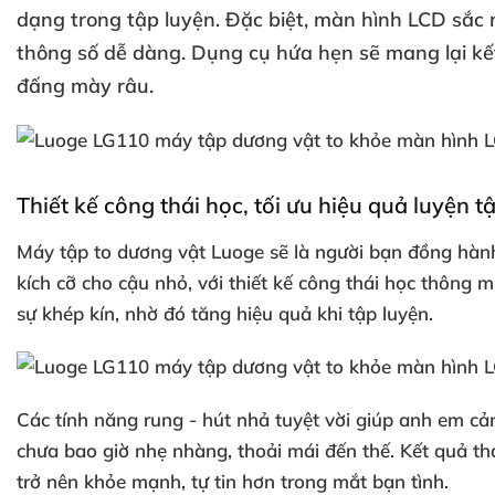
dạng trong tập luyện
.
Đặc biệt
, màn hình LCD sắc
thông số dễ dàng
. Dụng cụ hứa hẹn
sẽ mang lại k
đấng mày râu.
Thiết kế công thái học
, tối ưu hiệu quả luyện t
Máy tập to dương vật Luoge
sẽ là người bạn đồng hành
kích cỡ cho cậu nhỏ
,
với thiết kế công thái học thông
sự khép kín
, nhờ đó tăng hiệu quả khi tập luyện.
Các tính năng rung - hút nhả tuyệt vời giúp anh em cả
chưa bao giờ nhẹ nhàng
, thoải mái đến thế
. Kết quả t
trở nên khỏe mạnh
, tự tin hơn trong mắt bạn tình.