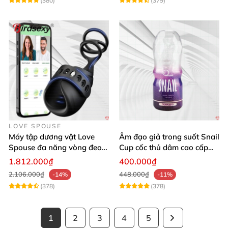
(380)
(379)
LOVE SPOUSE
Máy tập dương vật Love
Âm đạo giả trong suốt Snail
Spouse đa năng vòng đeo
Cup cốc thủ dâm cao cấp
điều khiển qua app tiện lợi
nam giới
1.812.000₫
400.000₫
2.106.000₫
448.000₫
-14%
-11%
(378)
(378)
1
2
3
4
5