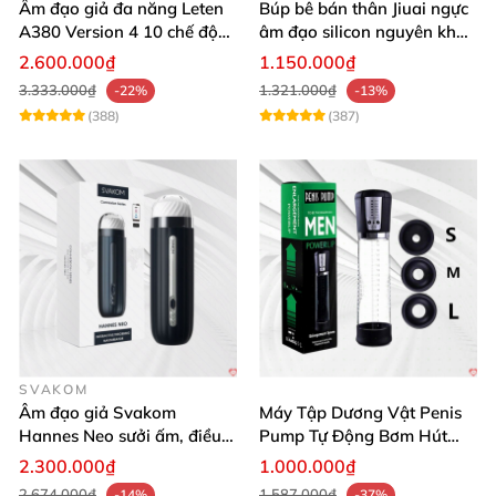
Âm đạo giả đa năng Leten
Búp bê bán thân Jiuai ngực
A380 Version 4 10 chế độ
âm đạo silicon nguyên khối
bú mút sục
cao cấp
2.600.000₫
1.150.000₫
3.333.000₫
1.321.000₫
-22%
-13%
(388)
(387)
SVAKOM
Âm đạo giả Svakom
Máy Tập Dương Vật Penis
Hannes Neo sưởi ấm, điều
Pump Tự Động Bơm Hút
khiển app thông minh
Kích Thước Lớn
2.300.000₫
1.000.000₫
2.674.000₫
1.587.000₫
-14%
-37%