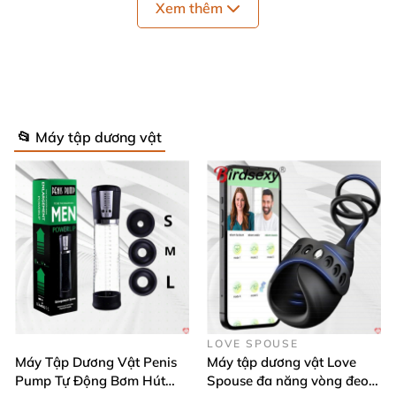
Xem thêm
📂 Máy tập dương vật
Để làm to
và kéo dài dương vật tự nhiên bạn
có thể
sử dụng máy tập Pro Extender do Mỹ nghiên cứu
và
LOVE SPOUSE
Máy Tập Dương Vật Penis
Máy tập dương vật Love
sản xuất
. Máy tập Pro Extender từng là sản phẩm
Pump Tự Động Bơm Hút
Spouse đa năng vòng đeo
được nhiều nam giới mua
và sử dụng thành công tại