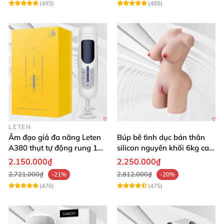
(493)
(489)
LETEN
Âm đạo giả đa năng Leten
Búp bê tình dục bán thân
A380 thụt tự động rung 10
silicon nguyên khối 6kg cao
chế độ
cấp giá rẻ
2.150.000₫
2.250.000₫
2.721.000₫
2.812.000₫
-21%
-20%
(476)
(475)