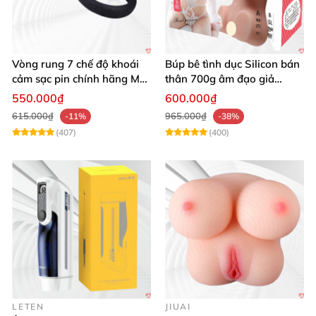
Vòng rung 7 chế độ khoái
Búp bê tình dục Silicon bán
cảm sạc pin chính hãng Mỹ
thân 700g âm đạo giả
cực phê
nguyên khối giống thật
550.000₫
600.000₫
615.000₫
965.000₫
-11%
-38%
(407)
(400)
LETEN
JIUAI