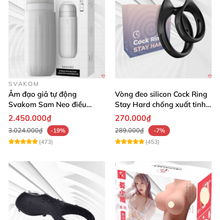
SVAKOM
Âm đạo giả tự động
Vòng đeo silicon Cock Ring
Svakom Sam Neo điều
Stay Hard chống xuất tinh
khiển app webcam cao cấp
sớm
2.450.000₫
270.000₫
3.024.000₫
289.000₫
-19%
-7%
(473)
(453)