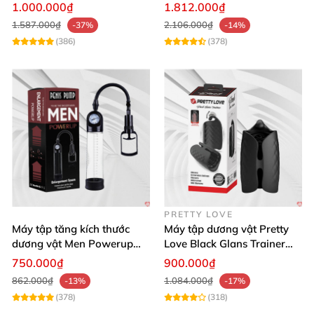
Kích Thước Lớn
điều khiển qua app tiện lợi
1.000.000₫
1.812.000₫
Mỹ.
1.587.000₫
2.106.000₫
-37%
-14%
(386)
(378)
PRETTY LOVE
Máy tập tăng kích thước
Máy tập dương vật Pretty
dương vật Men Powerup
Love Black Glans Trainer
công nghệ tiên tiến
chống xuất tinh
750.000₫
900.000₫
862.000₫
1.084.000₫
-13%
-17%
(378)
(318)