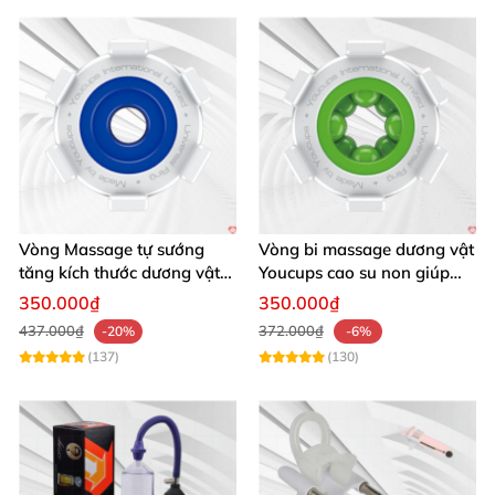
Vòng Massage tự sướng
Vòng bi massage dương vật
tăng kích thước dương vật
Youcups cao su non giúp
cao su non Youcups
tăng kích thước và khoái
350.000₫
350.000₫
cảm
437.000₫
372.000₫
-20%
-6%
(137)
(130)