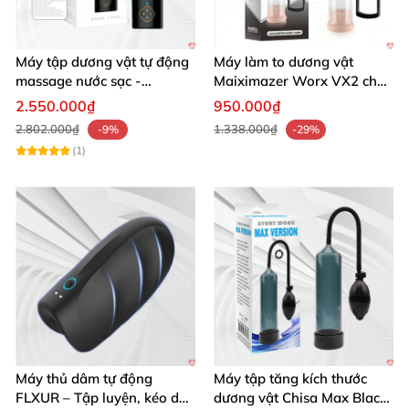
phong phú
và đầy đủ kích thước chọn lựa
.
Khi mua
hàng tại Shop
, bạn
sẽ
được trải nghiệm dịch vụ
Máy tập dương vật tự động
Máy làm to dương vật
chuyên nghiệp cùng mức giá vô cùng tiết kiệm
lên
massage nước sạc -
Maiximazer Worx VX2 cho
Omysky Mighty Eagle
nam tăng kích thước
đến 30% so
với
những cửa hàng khác.
2.550.000₫
950.000₫
2.802.000₫
1.338.000₫
-9%
-29%
(1)
Máy thủ dâm tự động
Máy tập tăng kích thước
FLXUR – Tập luyện, kéo dài
dương vật Chisa Max Black