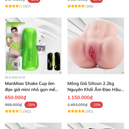
(387)
(386)
MANMIAO
ManMiao Shake Cup âm
Mông Giả Silicon 2.2kg
đạo giả mini nhỏ gọn mềm
Nguyên Khối Âm Đạo Hậu
mịn
Môn Siêu Thật
650.000₫
1.150.000₫
866.000₫
1.493.000₫
-25%
-23%
(382)
(381)