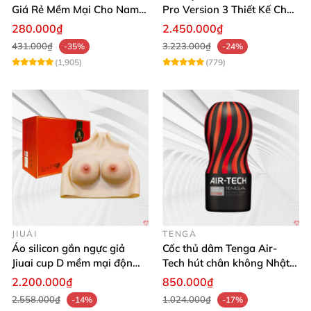
Giá Rẻ Mềm Mại Cho Nam
Pro Version 3 Thiết Kế Chân
Giới
Thực
280.000₫
2.450.000₫
431.000₫
3.223.000₫
-35%
-24%
(1,905)
(779)
JIUAI
TENGA
Áo silicon gắn ngực giả
Cốc thủ dâm Tenga Air-
Jiuai cup D mềm mại độn
Tech hút chân không Nhật
ngực tự nhiên cho nam
Bản, silicone an toàn
2.200.000₫
850.000₫
2.558.000₫
1.024.000₫
-14%
-17%