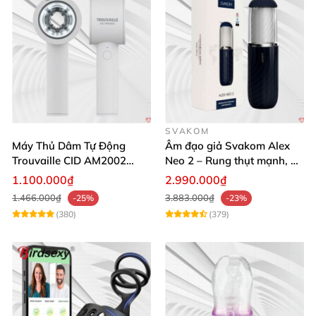
SVAKOM
Máy Thủ Dâm Tự Động
Âm đạo giả Svakom Alex
Trouvaille CID AM2002
Neo 2 – Rung thụt mạnh, đa
Mạnh Mẽ Dễ Lên Đỉnh
năng, cải tiến mới
1.100.000₫
2.990.000₫
1.466.000₫
3.883.000₫
-25%
-23%
(380)
(379)