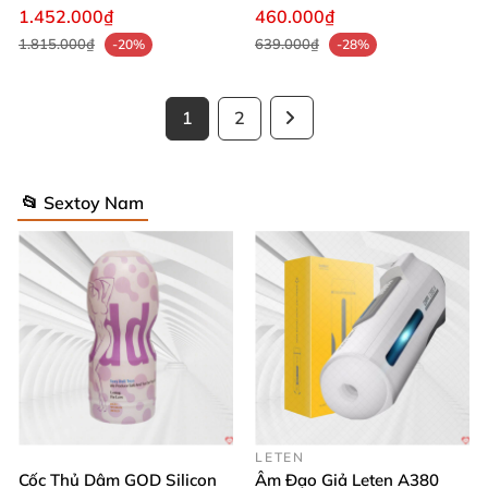
thời gian quan hệ nam
hiệu quả cao bền bỉ
1.452.000₫
460.000₫
1.815.000₫
639.000₫
-20%
-28%
1
2
📂 Sextoy Nam
LETEN
Cốc Thủ Dâm GOD Silicon
Âm Đạo Giả Leten A380