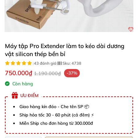
Máy tập Pro Extender làm to kéo dài dương
vật silicon thép bền bỉ
|
43 đánh giá
|
Sku:
4738
750.000₫
1.190.000₫
-37%
Còn hàng
ƯU ĐIỂM
Giao hàng kín đáo - Che tên SP 📦
Ship hỏa tốc 30 - 60 phút (cả đêm) ⚡
Miễn Ship cho đơn hàng từ 300.000đ