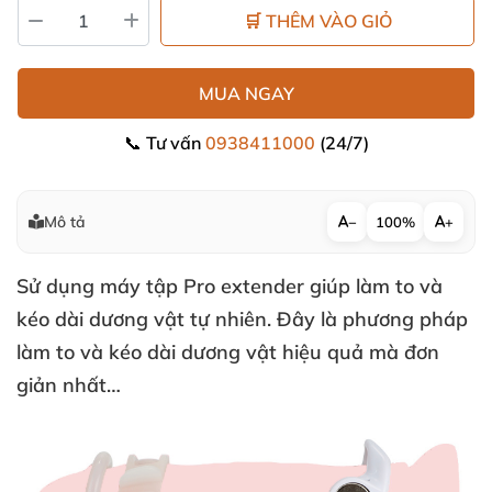
🛒 THÊM VÀO GIỎ
MUA NGAY
📞 Tư vấn
0938411000
(24/7)
Mô tả
−
100%
+
Sử dụng máy tập Pro extender giúp làm to
và
kéo dài dương vật tự nhiên
. Đây là phương pháp
làm to
và kéo dài dương vật hiệu quả
mà đơn
giản nhất…