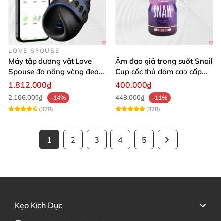
LOVE SPOUSE
Máy tập dương vật Love
Âm đạo giả trong suốt Snail
Spouse đa năng vòng đeo
Cup cốc thủ dâm cao cấp
điều khiển qua app tiện lợi
nam giới
1.812.000₫
400.000₫
2.106.000₫
448.000₫
-14%
-11%
(378)
(378)
1
2
3
4
5
Kẹo Kích Dục