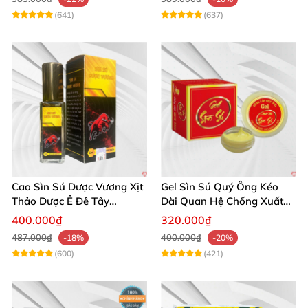
(641)
(637)
Cao Sìn Sú Dược Vương Xịt
Gel Sìn Sú Quý Ông Kéo
Thảo Dược Ê Đê Tây
Dài Quan Hệ Chống Xuất
Nguyên Hỗ Trợ Xuất Tinh
Tinh Sớm
400.000₫
320.000₫
Sớm
487.000₫
400.000₫
-18%
-20%
(600)
(421)