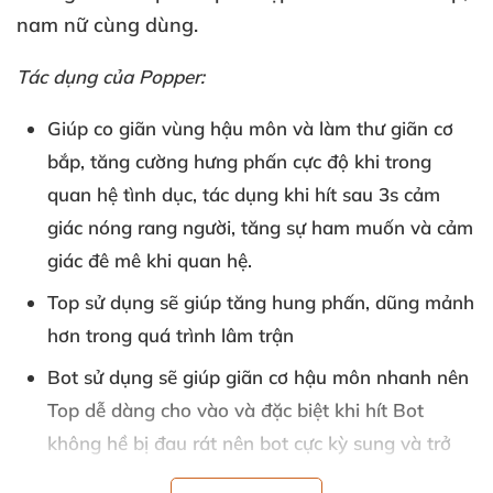
nam nữ cùng dùng.
Tác dụng
của Popper:
Giúp co giãn vùng hậu môn
và làm thư giãn cơ
bắp
, tăng cường hưng phấn cực độ khi trong
quan hệ tình dục
, tác dụng khi hít sau 3s cảm
giác nóng rang người
, tăng sự ham muốn
và cảm
giác đê mê khi quan hệ.
Top sử dụng
sẽ giúp tăng hung phấn
, dũng mảnh
hơn trong
quá trình lâm trận
Bot sử dụng
sẽ giúp giãn cơ hậu môn nhanh nên
Top dễ dàng cho vào
và
đặc biệt khi hít Bot
không hề bị đau rát nên bot cực kỳ sung
và trở
nên dâm đãng cực độ.