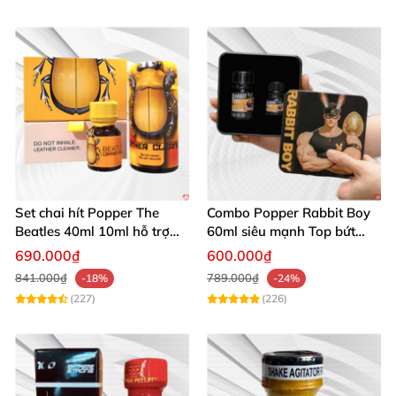
Set chai hít Popper The
Combo Popper Rabbit Boy
Beatles 40ml 10ml hỗ trợ
60ml siêu mạnh Top bứt
giãn nở hậu môn cho Top
phá giới hạn
690.000₫
600.000₫
Bot
841.000₫
789.000₫
-18%
-24%
(227)
(226)