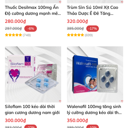
Thuốc Desilmax 100mg Ấn
Trùm Sìn Sú 10ml Xịt Cao
Độ cường dương mạnh mẽ
Thảo Dược Ê Đê Tăng
tăng sinh lý phái mạnh
Cường Sinh Lý
280.000₫
320.000₫
297.000₫
385.000₫
-6%
-17%
(748)
(699)
Siloflam 100 kéo dài thời
Walenafil 100mg tăng sinh
gian cương dương nam giới
lý cường dương kéo dài thời
gian
300.000₫
350.000₫
383.000₫
389.000₫
-22%
-10%