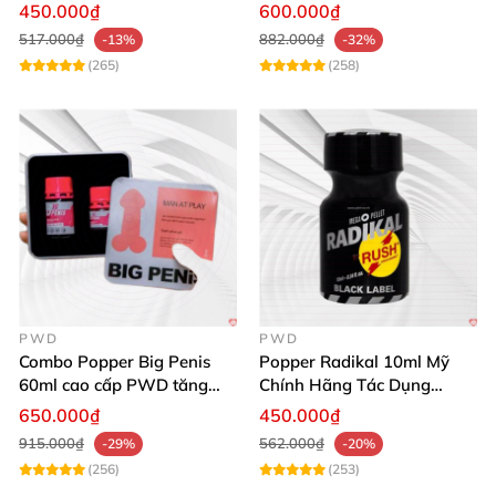
Cho Nam Nữ
thích ham muốn mạnh
450.000₫
600.000₫
phẩm.
517.000₫
882.000₫
-13%
-32%
(265)
(258)
PWD
PWD
Combo Popper Big Penis
Popper Radikal 10ml Mỹ
60ml cao cấp PWD tăng
Chính Hãng Tác Dụng
khoái cảm Top Bot
Mạnh Dịu Êm
650.000₫
450.000₫
915.000₫
562.000₫
-29%
-20%
(256)
(253)