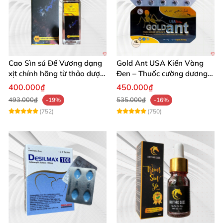
Cao Sìn sú Đế Vương dạng
Gold Ant USA Kiến Vàng
xịt chính hãng từ thảo dược
Đen – Thuốc cường dương
Ê Đê Việt Nam
tăng sinh lý nam mạnh
400.000₫
450.000₫
493.000₫
535.000₫
-19%
-16%
(752)
(750)