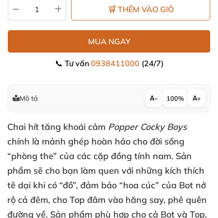
🛒 THÊM VÀO GIỎ
MUA NGAY
📞 Tư vấn
0938411000
(24/7)
Mô tả
−
100%
+
Chai hít tăng khoái cảm
Popper Cocky Boys
chính là mảnh ghép hoàn hảo cho đời sống
“phòng the”
của
các cặp đồng tính nam.
Sản
phẩm
sẽ cho bạn làm quen
với
những kích thích
tê dại khi có “đồ”
, đảm bảo “hoa cúc”
của Bot nở
rộ cả đêm
, cho Top đâm vào hăng say
, phê quên
đường về
. Sản phẩm phù hợp cho cả Bot
và Top
,