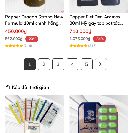
Popper Dragon Strong New
Popper Fist Đen Aromas
Formula 10ml chính hãng
30ml Mỹ gay top bot tác
Mỹ dành cho Top Bot
dụng mạnh
450.000₫
710.000₫
562.000₫
1.075.000₫
-20%
-34%
(216)
(215)
1
2
3
4
5
📂 Kéo dài thời gian