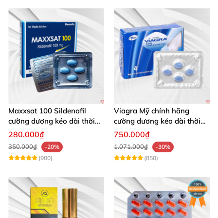
Maxxsat 100 Sildenafil
Viagra Mỹ chính hãng
cường dương kéo dài thời
cường dương kéo dài thời
gian cho nam
gian nhập khẩu
280.000₫
750.000₫
350.000₫
1.071.000₫
-20%
-30%
(900)
(850)