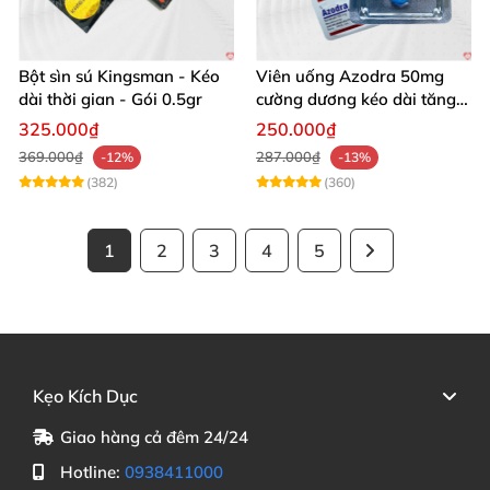
Bột sìn sú Kingsman - Kéo
Viên uống Azodra 50mg
dài thời gian - Gói 0.5gr
cường dương kéo dài tăng
sinh lý nam
325.000₫
250.000₫
369.000₫
287.000₫
-12%
-13%
(382)
(360)
1
2
3
4
5
Kẹo Kích Dục
Giao hàng cả đêm 24/24
Hotline:
0938411000