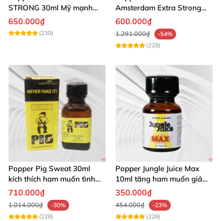
STRONG 30ml Mỹ mạnh
Amsterdam Extra Strong
nhất kích thích cực phê
30ml
650.000₫
600.000₫
(230)
1.291.000₫
-54%
(229)
Popper Pig Sweat 30ml
Popper Jungle Juice Max
kích thích ham muốn tình
10ml tăng ham muốn giảm
dục khoái cảm sâu cộng
đau quan hệ
710.000₫
350.000₫
đồng LGBT
1.014.000₫
454.000₫
-30%
-23%
(228)
(228)