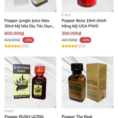
PWD
Popper Jungle Juice Max
Popper Ibiza 10ml chính
30ml Mỹ Mùi Dịu Tác Dụng
hãng Mỹ USA PWD
Nhanh Lâu Mê Mẩn
600.000₫
350.000₫
923.000₫
437.000₫
-35%
-20%
(232)
(231)
PWD
Popper RUSH ULTRA
Popper The Real