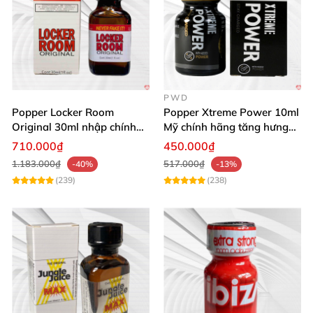
PWD
Popper Locker Room
Popper Xtreme Power 10ml
Original 30ml nhập chính
Mỹ chính hãng tăng hưng
hãng cảm giác cổ điển
phấn
710.000₫
450.000₫
1.183.000₫
517.000₫
-40%
-13%
(239)
(238)