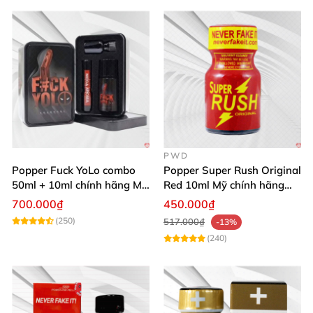
PWD
Popper Fuck YoLo combo
Popper Super Rush Original
50ml + 10ml chính hãng Mỹ
Red 10ml Mỹ chính hãng
tăng khoái cảm mạnh mẽ
PWD
700.000₫
450.000₫
an toàn
(250)
517.000₫
-13%
(240)