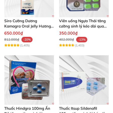
Siro Cường Dương
Viên uống Ngựa Thái tăng
Kamagra Oral Jelly Hương
cường sinh lý kéo dài quan
Trái Cây Một Hộp 7 Gói
hệ
650.000₫
350.000₫
100g
812.000₫
402.000₫
-20%
-13%
(1,405)
(1,403)
Thuốc Hindgra 100mg Ấn
Thuốc Itsup Sildenafil