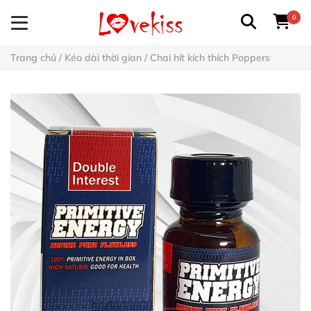
0
Trang chủ
/
Kéo dài thời gian
/
Chai hít kích thích Poppers