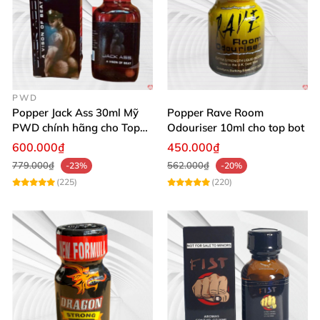
PWD
Popper Jack Ass 30ml Mỹ
Popper Rave Room
PWD chính hãng cho Top
Odouriser 10ml cho top bot
Bot
600.000₫
450.000₫
779.000₫
562.000₫
-23%
-20%
(225)
(220)