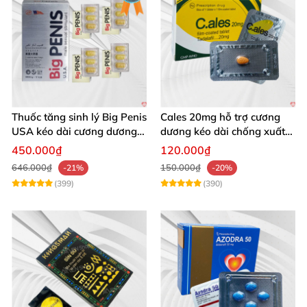
Thuốc tăng sinh lý Big Penis
Cales 20mg hỗ trợ cương
USA kéo dài cương dương
dương kéo dài chống xuất
chống xuất tinh sớm
tinh sớm thành phần
450.000₫
120.000₫
Tadalafil
646.000₫
150.000₫
-21%
-20%
(399)
(390)