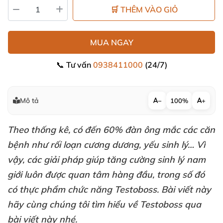
🛒 THÊM VÀO GIỎ
MUA NGAY
📞 Tư vấn
0938411000
(24/7)
Mô tả
−
100%
+
Theo thống kê
, có đến 60% đàn ông mắc
các căn
bệnh như rối loạn cương dương
, yếu sinh lý… Vì
vậy
,
các giải pháp giúp tăng cường sinh lý nam
giới luôn
được quan tâm hàng đầu
, trong số đó
có thực phẩm chức năng
Testoboss
.
Bài viết này
hãy cùng chúng tôi tìm hiểu về Testoboss qua
bài viết này
nhé
.