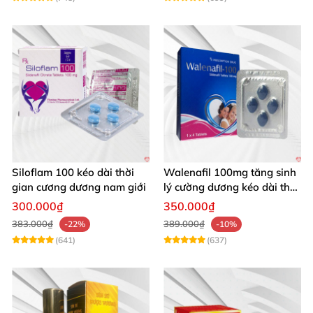
Siloflam 100 kéo dài thời
Walenafil 100mg tăng sinh
gian cương dương nam giới
lý cường dương kéo dài thời
gian
300.000₫
350.000₫
383.000₫
389.000₫
-22%
-10%
(641)
(637)