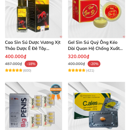
Cao Sìn Sú Dược Vương Xịt
Gel Sìn Sú Quý Ông Kéo
Thảo Dược Ê Đê Tây
Dài Quan Hệ Chống Xuất
Nguyên Hỗ Trợ Xuất Tinh
Tinh Sớm
400.000₫
320.000₫
Sớm
487.000₫
400.000₫
-18%
-20%
(600)
(421)