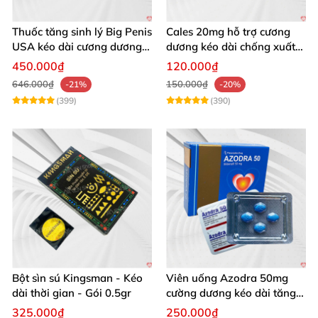
Thuốc tăng sinh lý Big Penis
Cales 20mg hỗ trợ cương
USA kéo dài cương dương
dương kéo dài chống xuất
chống xuất tinh sớm
tinh sớm thành phần
450.000₫
120.000₫
Tadalafil
646.000₫
150.000₫
-21%
-20%
(399)
(390)
Bột sìn sú Kingsman - Kéo
Viên uống Azodra 50mg
dài thời gian - Gói 0.5gr
cường dương kéo dài tăng
sinh lý nam
325.000₫
250.000₫