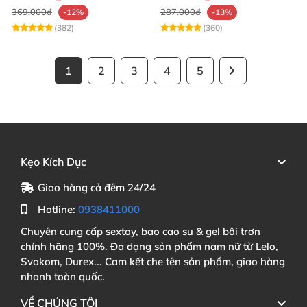
369.000₫
287.000₫
-12%
-13%
(382)
(360)
1
2
3
4
5
Kẹo Kích Dục
Giao hàng cả đêm 24/24
Hotline:
0938411000
Chuyên cung cấp sextoy, bao cao su & gel bôi trơn
chính hãng 100%. Đa dạng sản phẩm nam nữ từ Lelo,
Svakom, Durex... Cam kết che tên sản phẩm, giao hàng
nhanh toàn quốc.
VỀ CHÚNG TÔI