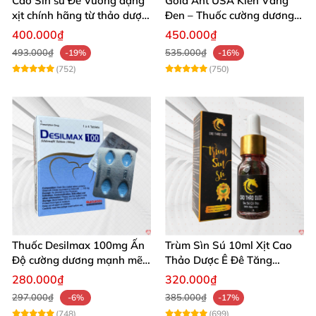
Cao Sìn sú Đế Vương dạng
Gold Ant USA Kiến Vàng
xịt chính hãng từ thảo dược
Đen – Thuốc cường dương
Ê Đê Việt Nam
tăng sinh lý nam mạnh
400.000₫
450.000₫
493.000₫
535.000₫
-19%
-16%
(752)
(750)
Thuốc Desilmax 100mg Ấn
Trùm Sìn Sú 10ml Xịt Cao
Độ cường dương mạnh mẽ
Thảo Dược Ê Đê Tăng
tăng sinh lý phái mạnh
Cường Sinh Lý
280.000₫
320.000₫
297.000₫
385.000₫
-6%
-17%
(748)
(699)