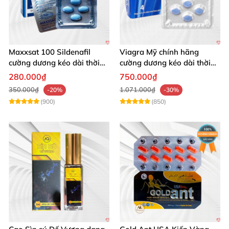
hcm; thực phẩm chức năng
testoboss+webtretho.
Maxxsat 100 Sildenafil
Viagra Mỹ chính hãng
cường dương kéo dài thời
cường dương kéo dài thời
gian cho nam
gian nhập khẩu
280.000₫
750.000₫
350.000₫
1.071.000₫
-20%
-30%
(900)
(850)