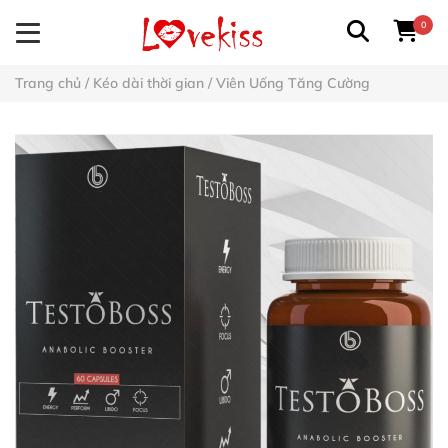
0
Trang chủ
/
Kéo dài thời gian
/
Viên Uống Tăng Cường