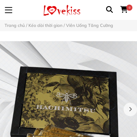
0
Trang chủ
/
Kéo dài thời gian
/
Viên Uống Tăng Cường