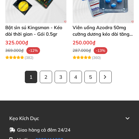
Bột sìn sú Kingsman - Kéo
Viên uống Azodra 50mg
dài thời gian - Gói 0.5gr
cường dương kéo dài tăng
sinh lý nam
325.000₫
250.000₫
369.000₫
287.000₫
-12%
-13%
(382)
(360)
1
2
3
4
5
Kẹo Kích Dục
Giao hàng cả đêm 24/24