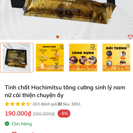
Tinh chất Hachimitsu tăng cường sinh lý nam
nữ cải thiện chuyện ấy
|
203 đánh giá
|
Sku:
3651
190.000₫
200.000₫
-5%
Còn hàng