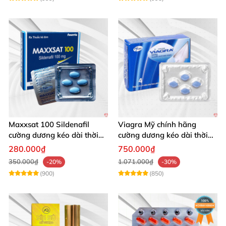
Maxxsat 100 Sildenafil
Viagra Mỹ chính hãng
cường dương kéo dài thời
cường dương kéo dài thời
gian cho nam
gian nhập khẩu
280.000₫
750.000₫
350.000₫
1.071.000₫
-20%
-30%
(900)
(850)