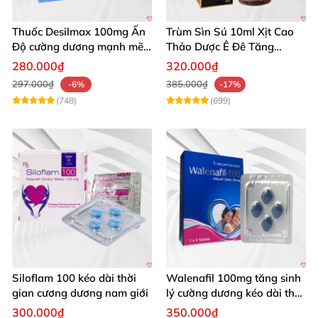
Thuốc Desilmax 100mg Ấn
Trùm Sìn Sú 10ml Xịt Cao
Độ cường dương mạnh mẽ
Thảo Dược Ê Đê Tăng
tăng sinh lý phái mạnh
Cường Sinh Lý
280.000₫
320.000₫
297.000₫
385.000₫
-6%
-17%
(748)
(699)
Siloflam 100 kéo dài thời
Walenafil 100mg tăng sinh
gian cương dương nam giới
lý cường dương kéo dài thời
gian
300.000₫
350.000₫