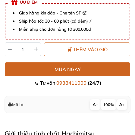
ƯU ĐIỂM
Giao hàng kín đáo - Che tên SP 📦
Ship hỏa tốc 30 - 60 phút (cả đêm) ⚡
Miễn Ship cho đơn hàng từ 300.000đ
🛒 THÊM VÀO GIỎ
MUA NGAY
📞 Tư vấn
0938411000
(24/7)
Mô tả
−
100%
+
Giới thiệu tinh chất Hachimitsu