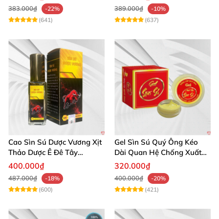
383.000₫
389.000₫
-22%
-10%
(641)
(637)
Cao Sìn Sú Dược Vương Xịt
Gel Sìn Sú Quý Ông Kéo
Thảo Dược Ê Đê Tây
Dài Quan Hệ Chống Xuất
Nguyên Hỗ Trợ Xuất Tinh
Tinh Sớm
400.000₫
320.000₫
Sớm
487.000₫
400.000₫
-18%
-20%
(600)
(421)