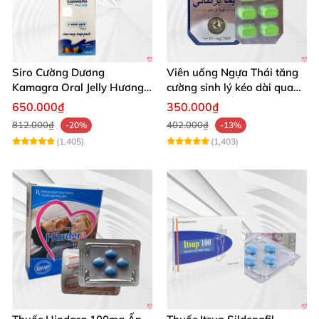
Siro Cường Dương
Viên uống Ngựa Thái tăng
Kamagra Oral Jelly Hương
cường sinh lý kéo dài quan
Trái Cây Một Hộp 7 Gói
hệ
650.000₫
350.000₫
100g
812.000₫
402.000₫
-20%
-13%
(1,405)
(1,403)