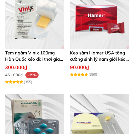
Tem ngậm Vinix 100mg
Kẹo sâm Hamer USA tăng
Hàn Quốc kéo dài thời gian
cường sinh lý nam giới kéo
quan hệ nam giới
dài
300.000₫
90.000₫
(350)
461.000₫
-35%
(355)