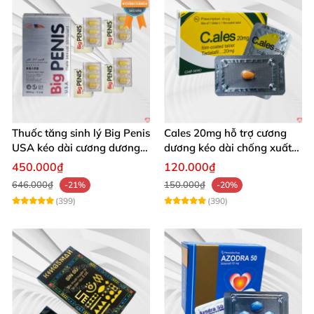
Thuốc tăng sinh lý Big Penis
Cales 20mg hỗ trợ cương
USA kéo dài cương dương
dương kéo dài chống xuất
chống xuất tinh sớm
tinh sớm thành phần
450.000₫
120.000₫
Tadalafil
646.000₫
150.000₫
-21%
-20%
(399)
(390)