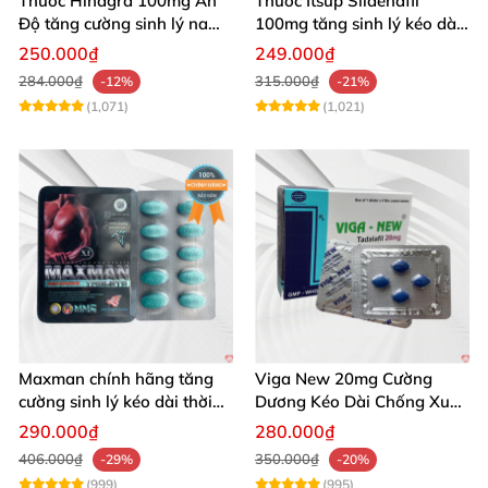
Thuốc Hindgra 100mg Ấn
Thuốc Itsup Sildenafil
Độ tăng cường sinh lý nam
100mg tăng sinh lý kéo dài
hindgra-100 chống xts
quan hệ nam giới
250.000₫
249.000₫
cương dương
284.000₫
315.000₫
-12%
-21%
(1,071)
(1,021)
Maxman chính hãng tăng
Viga New 20mg Cường
cường sinh lý kéo dài thời
Dương Kéo Dài Chống Xuất
gian xuất tinh
Tinh Hộp 4 Viên
290.000₫
280.000₫
406.000₫
350.000₫
-29%
-20%
(999)
(995)