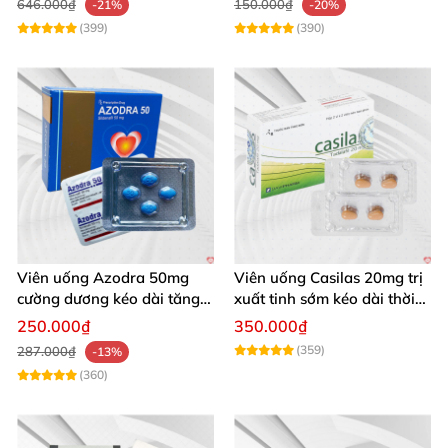
646.000₫
150.000₫
-21%
-20%
(399)
(390)
Viên uống Azodra 50mg
Viên uống Casilas 20mg trị
cường dương kéo dài tăng
xuất tinh sớm kéo dài thời
sinh lý nam
gian quan hệ
250.000₫
350.000₫
(359)
287.000₫
-13%
(360)