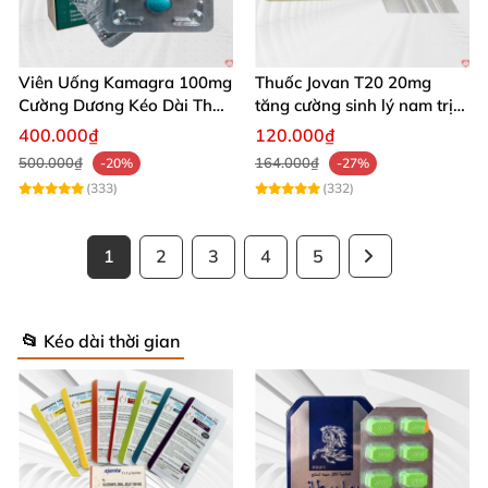
Viên Uống Kamagra 100mg
Thuốc Jovan T20 20mg
Cường Dương Kéo Dài Thời
tăng cường sinh lý nam trị
Gian
xuất tinh sớm hiệu quả
400.000₫
120.000₫
500.000₫
164.000₫
-20%
-27%
(333)
(332)
1
2
3
4
5
📂 Kéo dài thời gian